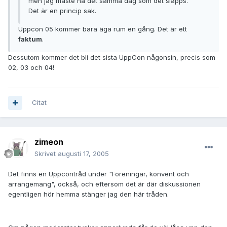
men jag måste ha det samma dag som det släpps.
Det är en princip sak.
Uppcon 05 kommer bara äga rum en gång. Det är ett
faktum
.
Dessutom kommer det bli det sista UppCon någonsin, precis som
02, 03 och 04!
Citat
zimeon
Skrivet
augusti 17, 2005
Det finns en Uppcontråd under "Föreningar, konvent och
arrangemang", också, och eftersom det är där diskussionen
egentligen hör hemma stänger jag den här tråden.