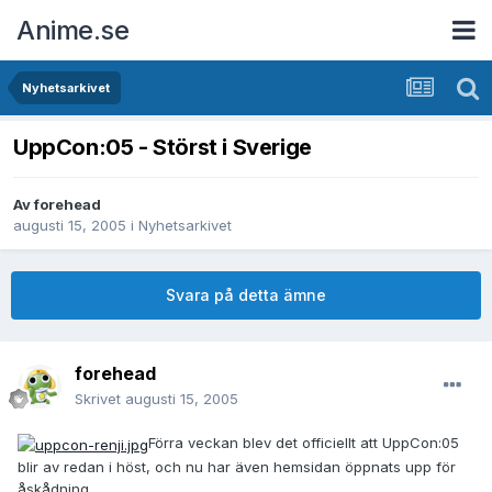
Anime.se
Nyhetsarkivet
UppCon:05 - Störst i Sverige
Av
forehead
augusti 15, 2005
i
Nyhetsarkivet
Svara på detta ämne
forehead
Skrivet
augusti 15, 2005
Förra veckan blev det officiellt att UppCon:05
blir av redan i höst, och nu har även hemsidan öppnats upp för
åskådning.