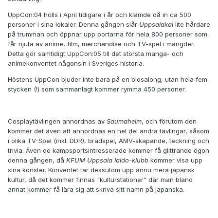
UppCon:04 hölls i April tidigare i år och klämde då in ca 500
personer i sina lokaler. Denna gången slår
Uppsalakai
lite hårdare
på trumman och öppnar upp portarna för hela 800 personer som
får njuta av anime, film, merchandise och TV-spel i mängder.
Detta gör samtidigt UppCon:05 till det största manga- och
animekonventet någonsin i Sveriges historia.
Höstens UppCon bjuder inte bara på en biosalong, utan hela fem
stycken (!) som sammanlagt kommer rymma 450 personer.
Cosplaytävlingen annordnas av
Saumaheim
, och förutom den
kommer det även att annordnas en hel del andra tävlingar, såsom
i olika TV-Spel (inkl. DDR), brädspel, AMV-skapande, teckning och
trivia. Även de kampsportsintresserade kommer få glittrande ögon
denna gången, då
KFUM Uppsala Iaido-klubb
kommer visa upp
sina konster. Konventet tar dessutom upp ännu mera japansk
kultur, då det kommer finnas "kulturstationer" där man bland
annat kommer få lära sig att skriva sitt namn på japanska.