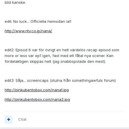
bild kanske.
edit: No luck... Officiella hemsidan iaf:
http://www.ntv.co.jp/nana/
edit2: Episod 6 var för övrigt en helt värdelös recap episod som
more or less var ep1 igen, fast med ett fåtal nya scener. Kan
fördelaktigen skippas helt (jag snabbspolade den mest).
edit3: Såja... screencaps (stulna från somethingawfuls forum)
http://pinkubentobox.com/nana1.jpg
http://pinkubentobox.com/nana2.jpg
Citat