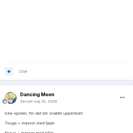
Anthy och Akio
Akio och Touga
Utena och Akio
Det är fler men jag minns inte allt. Men Akio rullade runt bland
lakanen med de flesta i sista säsongen...
Citat
Dancing Moon
Skrivet
maj 16, 2006
Icke-spoiler, för det blir snabbt uppenbart:
Touga + massor med tjejer
Kozue + massor med killar