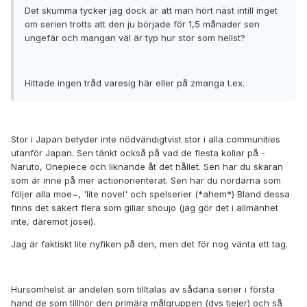
Det skumma tycker jag dock är att man hört näst intill inget
om serien trotts att den ju började för 1,5 månader sen
ungefär och mangan väl är typ hur stor som hellst?
Hittade ingen tråd varesig här eller på zmanga t.ex.
Stor i Japan betyder inte nödvändigtvist stor i alla communities
utanför Japan. Sen tänkt också på vad de flesta kollar på -
Naruto, Onepiece och liknande åt det hållet. Sen har du skaran
som är inne på mer actionorienterat. Sen har du nördarna som
följer alla moe~, 'lite novel' och spelserier (*ahem*) Bland dessa
finns det säkert flera som gillar shoujo (jag gör det i allmänhet
inte, däremot josei).
Jag är faktiskt lite nyfiken på den, men det för nog vänta ett tag.
Hursomhelst är andelen som tilltalas av sådana serier i första
hand de som tillhör den primära målgruppen (dvs tjejer) och så