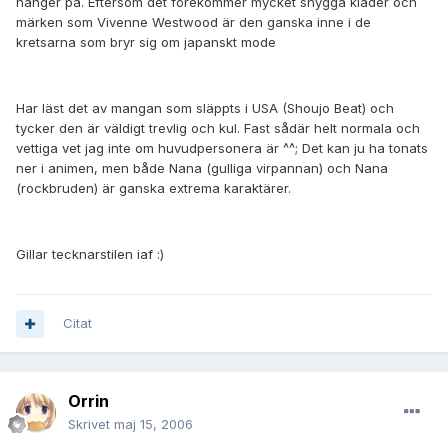
hänger på. Eftersom det förekommer mycket snygga kläder och
märken som Vivenne Westwood är den ganska inne i de
kretsarna som bryr sig om japanskt mode
Har läst det av mangan som släppts i USA (Shoujo Beat) och
tycker den är väldigt trevlig och kul. Fast sådär helt normala och
vettiga vet jag inte om huvudpersonera är ^^; Det kan ju ha tonats
ner i animen, men både Nana (gulliga virpannan) och Nana
(rockbruden) är ganska extrema karaktärer.
Gillar tecknarstilen iaf :)
Citat
Orrin
Skrivet
maj 15, 2006