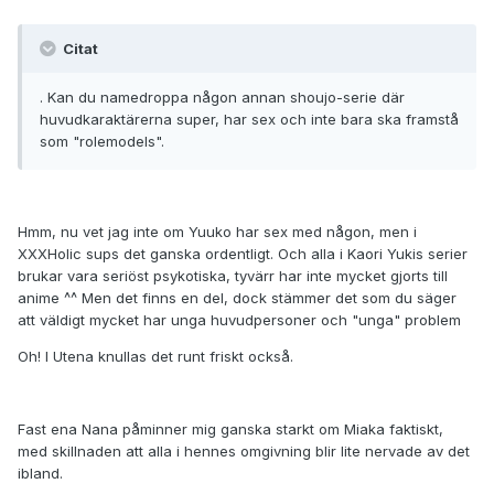
Citat
. Kan du namedroppa någon annan shoujo-serie där
huvudkaraktärerna super, har sex och inte bara ska framstå
som "rolemodels".
Hmm, nu vet jag inte om Yuuko har sex med någon, men i
XXXHolic sups det ganska ordentligt. Och alla i Kaori Yukis serier
brukar vara seriöst psykotiska, tyvärr har inte mycket gjorts till
anime ^^ Men det finns en del, dock stämmer det som du säger
att väldigt mycket har unga huvudpersoner och "unga" problem
Oh! I Utena knullas det runt friskt också.
Fast ena Nana påminner mig ganska starkt om Miaka faktiskt,
med skillnaden att alla i hennes omgivning blir lite nervade av det
ibland.