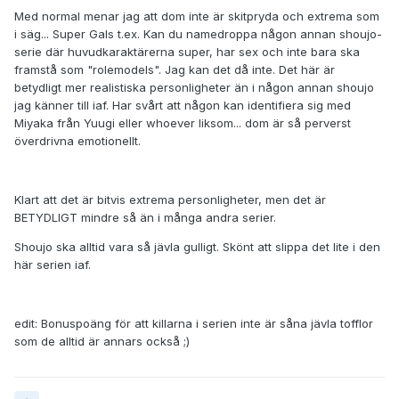
Med normal menar jag att dom inte är skitpryda och extrema som
i säg... Super Gals t.ex. Kan du namedroppa någon annan shoujo-
serie där huvudkaraktärerna super, har sex och inte bara ska
framstå som "rolemodels". Jag kan det då inte. Det här är
betydligt mer realistiska personligheter än i någon annan shoujo
jag känner till iaf. Har svårt att någon kan identifiera sig med
Miyaka från Yuugi eller whoever liksom... dom är så perverst
överdrivna emotionellt.
Klart att det är bitvis extrema personligheter, men det är
BETYDLIGT mindre så än i många andra serier.
Shoujo ska alltid vara så jävla gulligt. Skönt att slippa det lite i den
här serien iaf.
edit: Bonuspoäng för att killarna i serien inte är såna jävla tofflor
som de alltid är annars också ;)