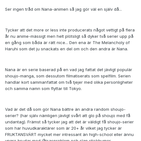
Ser ingen tråd om Nana-animen så jag gör väl en själv då...
Tycker att det more or less inte producerats något vettigt på flera
år nu anime-mässigt men helt plötsligt så dyker två serier upp på
en gång som båda är rätt nice... Den ena är The Melancholy of
Haruhi som det ju snackats en del om och den andra är Nana.
Nana är en serie baserad på en vad jag fattat det jävligt populär
shoujo-manga, som dessutom filmatiserats som spelfilm. Serien
handlar kort sammanfattat om två tjejer med olika personligheter
och samma namn som flyttar till Tokyo.
Vad är det då som gör Nana bättre än andra random shoujo-
serier? (har själv nämligen jävligt svårt att glo på shoujo med få
undantag). Främst så tycker jag att det är väldigt få shoujo-serier
som har huvudkaraktärer som är 20+ år vilket jag tycker är
FRUKTANSVÄRT mycket mer intressant än high-school eller ännu
yngre brudar med låtsasproblem och slap stickhumor.