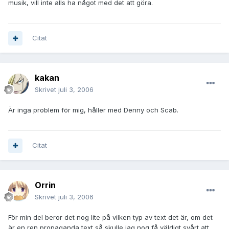
musik, vill inte alls ha något med det att göra.
Citat
kakan
Skrivet
juli 3, 2006
Är inga problem för mig, håller med Denny och Scab.
Citat
Orrin
Skrivet
juli 3, 2006
För min del beror det nog lite på vilken typ av text det är, om det
är en ren propaganda text så skulle jag nog få väldigt svårt att