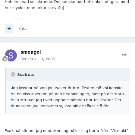
Hehehe, vad smickrande. Det kanske har helt enkelt att göra med
hur mycket man orkar skriva? ;)
Citat
smeagol
Skrivet
juli 3, 2006
Scab sa:
Jag lyssnar på vad jag tycker är bra. Texten må väl kanske
ha en viss inverkan på den bedömningen, men på det stora
hela struntar jag i vad upphovsmännen har för åsikter. Det
är musiken jag konsumerar, inte allt de råkar stå för.
Exakt så känner jag med. Men jag håller mig borta från "Vit makt"-