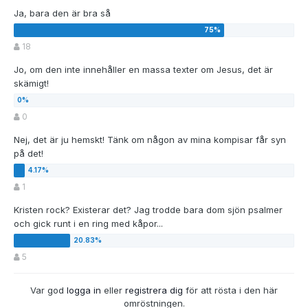
Ja, bara den är bra så
18
Jo, om den inte innehåller en massa texter om Jesus, det är
skämigt!
0
Nej, det är ju hemskt! Tänk om någon av mina kompisar får syn
på det!
1
Kristen rock? Existerar det? Jag trodde bara dom sjön psalmer
och gick runt i en ring med kåpor...
5
Var god
logga in
eller
registrera dig
för att rösta i den här
omröstningen.