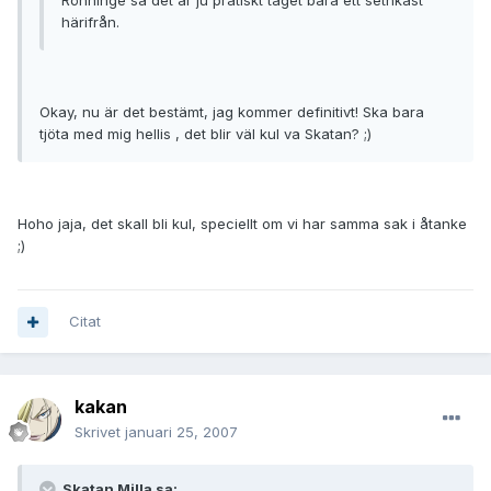
Rönninge så det är ju pratiskt taget bara ett setnkast
härifrån.
Okay, nu är det bestämt, jag kommer definitivt! Ska bara
tjöta med mig hellis , det blir väl kul va Skatan? ;)
Hoho jaja, det skall bli kul, speciellt om vi har samma sak i åtanke
;)
Citat
kakan
Skrivet
januari 25, 2007
Skatan Milla sa: