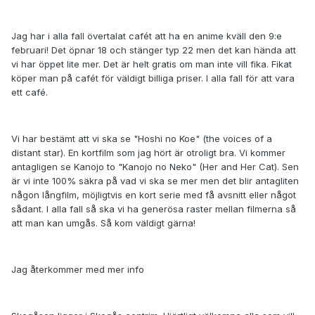
Jag har i alla fall övertalat cafét att ha en anime kväll den 9:e
februari! Det öpnar 18 och stänger typ 22 men det kan hända att
vi har öppet lite mer. Det är helt gratis om man inte vill fika. Fikat
köper man på cafét för väldigt billiga priser. I alla fall för att vara
ett café.
Vi har bestämt att vi ska se "Hoshi no Koe" (the voices of a
distant star). En kortfilm som jag hört är otroligt bra. Vi kommer
antagligen se Kanojo to "Kanojo no Neko" (Her and Her Cat). Sen
är vi inte 100% säkra på vad vi ska se mer men det blir antagliten
någon långfilm, möjligtvis en kort serie med få avsnitt eller något
sådant. I alla fall så ska vi ha generösa raster mellan filmerna så
att man kan umgås. Så kom väldigt gärna!
Jag återkommer med mer info