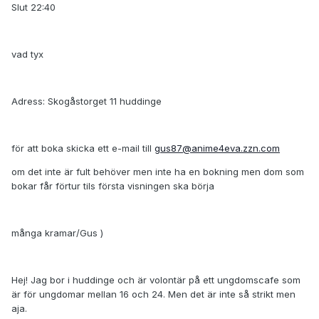
Slut 22:40
vad tyx
Adress: Skogåstorget 11 huddinge
för att boka skicka ett e-mail till
gus87@anime4eva.zzn.com
om det inte är fult behöver men inte ha en bokning men dom som
bokar får förtur tils första visningen ska börja
många kramar/Gus )
Hej! Jag bor i huddinge och är volontär på ett ungdomscafe som
är för ungdomar mellan 16 och 24. Men det är inte så strikt men
aja.