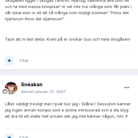
Skogåsen ligger i Skogås centrim. Hjärtligt välkomna alla som vill
och ta med massa kompisar! Vi vet inte hur många som får plats i
vår lokal men vi vill att så många som möjligt kommer! "Finns det
hjärterum finns det stjärterum".
Tack att ni läst detta. Kram på er önskar Gus och hela skogåsen!
Citat
Sneakan
Skrivet
januari 21, 2007
Låter väldigt trevligt men tyvär bor jag i Skåne:/ Dessutom känner
jag ingen annan kompis som e anime intresserad och e lite blyg
att dra till ett ställe helt ensam där jag inte känner någon, hihi :P
Citat