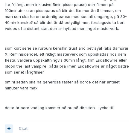
lite fr lång, men inklusive 5min pisse pause) och filmen på
100minuter utan pissepaus så blir det lite mer än 5 timmar, om
man sen ska ha en ordentig pause med socialt umgänge, på 30-
40min kanske? så blir det ändå betydligt mer, förslagsvis ta bort
voices of a distant star, den är hyfsad men inget mästerverk.
som kort serie se rurouni kenshin trust and betrayal (aka Samurai
X: Reminiscence), ett riktigt mästerverk som uppskattas hos dem
flesta. vardera uppskattningvis 30min långt, film Escaflowne eller
blood the last vampire, båda bra (men Escaflowne är något bättre
som serie) långfilmer.
om ni sedan ska ha generösa raster så borde det här antalet
minuter vara max.
detta är bara vad jag kommer på nu på direkten... lycka till!
Citat