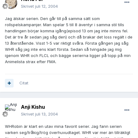
Skrivet
juli 12, 2004
Jag älskar serien. Den går till på samma sätt som
rollspelskampanjer. Man spelar 5 till 8 äventyr i samma stil tills
handlingen börjar komma igång(episod 13 om jag inte minns fel.
Det är tre år sedan jag såg den) och då brakar det loss regält i de
13 återstående. Visst 1-5 var riktigt svåra. Första gången jag såg
WHR såg jag inte ens klart första. Sedan så tvingade jag mig
igenom WHR och FLCL och bägge serierna ligger på topp på min
Animelista strax efter FMA.
Citat
Anji Kishu
Skrivet
juli 13, 2004
WHRobin är klart en utav mina favorit serier. Jag fann serien
varken seg/tråkig/trög överhuvudtaget. WHR var mer än tillräkligt