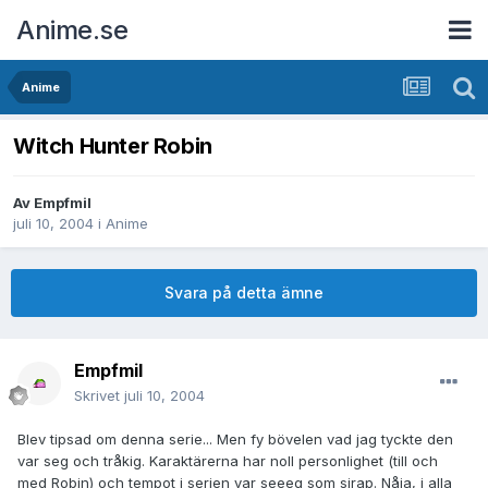
Anime.se
Anime
Witch Hunter Robin
Av
Empfmil
juli 10, 2004
i
Anime
Svara på detta ämne
Empfmil
Skrivet
juli 10, 2004
Blev tipsad om denna serie... Men fy bövelen vad jag tyckte den
var seg och tråkig. Karaktärerna har noll personlighet (till och
med Robin) och tempot i serien var seeeg som sirap. Nåja, i alla