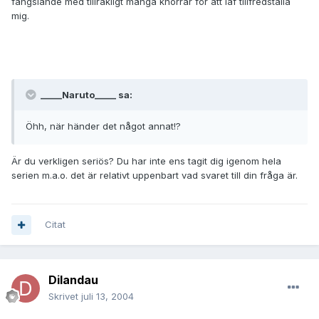
fängslande med tillräkligt många knorrar för att iaf tillfredställa
mig.
_____Naruto_____ sa:
Öhh, när händer det något annat!?
Är du verkligen seriös? Du har inte ens tagit dig igenom hela
serien m.a.o. det är relativt uppenbart vad svaret till din fråga är.
Citat
Dilandau
Skrivet
juli 13, 2004