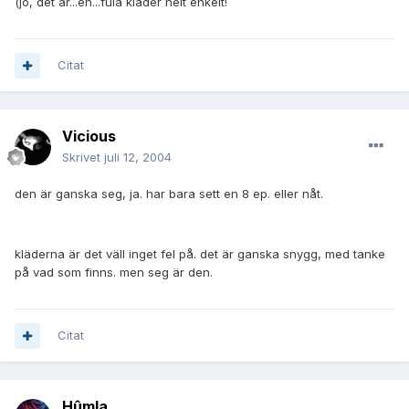
(jo, det är...eh...fula kläder helt enkelt!
Citat
Vicious
Skrivet
juli 12, 2004
den är ganska seg, ja. har bara sett en 8 ep. eller nåt.
kläderna är det väll inget fel på. det är ganska snygg, med tanke
på vad som finns. men seg är den.
Citat
Hûmla