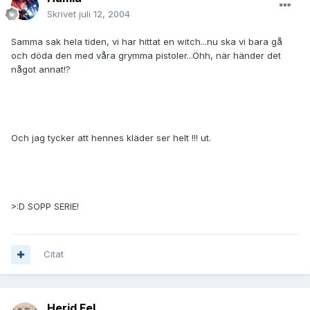
Skrivet
juli 12, 2004
Samma sak hela tiden, vi har hittat en witch...nu ska vi bara gå
och döda den med våra grymma pistoler...Öhh, när händer det
något annat!?
Och jag tycker att hennes kläder ser helt !!! ut.
>:D SOPP SERIE!
Citat
Herid Fel