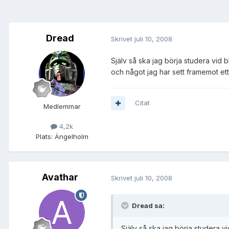
Dread
Skrivet
juli 10, 2008
Själv så ska jag börja studera vid 
och något jag har sett framemot ett
Citat
Medlemmar
4,2k
Plats:
Ängelholm
Avathar
Skrivet
juli 10, 2008
Dread sa:
Själv så ska jag börja studera v