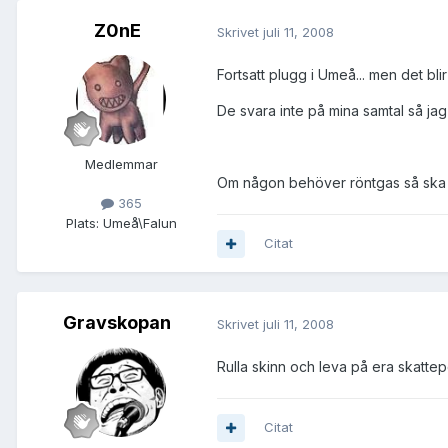
Z0nE
Skrivet
juli 11, 2008
Fortsatt plugg i Umeå... men det bli
De svara inte på mina samtal så jag
Medlemmar
Om någon behöver röntgas så ska ni 
365
Plats:
Umeå\Falun
Citat
Gravskopan
Skrivet
juli 11, 2008
Rulla skinn och leva på era skatte
Citat