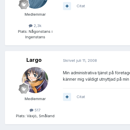
Citat
Medlemmar
2,3k
Plats:
Någonstans i
Ingenstans
Largo
Skrivet
juli 11, 2008
Min administrativa tjänst på företa
känner mig väldigt utnyttjad på mi
Citat
Medlemmar
517
Plats:
Växjö, Småland