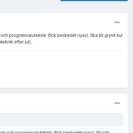
l och programvaruteknik (fick beskedet nyss). Ska bli grymt kul
eknik efter jul).
spel och programvaruteknik (fick beskedet nyss). Ska bli