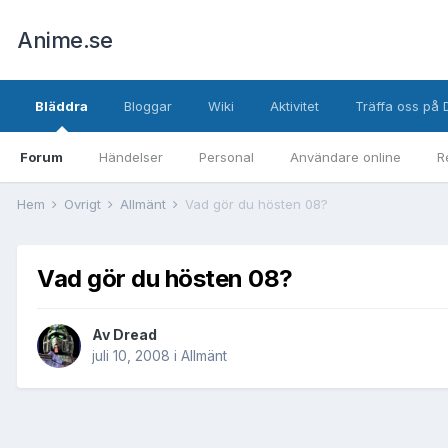
Anime.se
Bläddra
Bloggar
Wiki
Aktivitet
Träffa oss på 
Forum
Händelser
Personal
Användare online
R
Hem
Övrigt
Allmänt
Vad gör du hösten 08?
Vad gör du hösten 08?
Av
Dread
juli 10, 2008
i
Allmänt