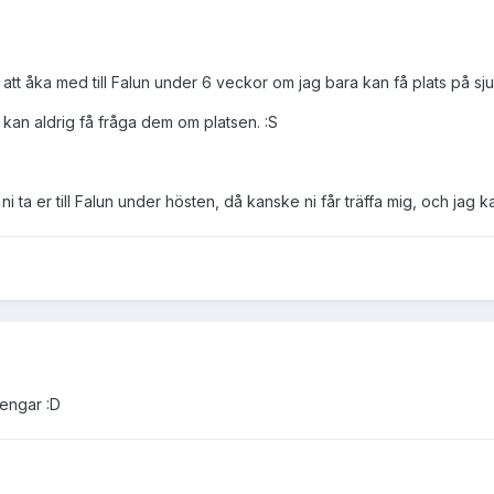
r att åka med till Falun under 6 veckor om jag bara kan få plats på sj
 kan aldrig få fråga dem om platsen. :S
ta er till Falun under hösten, då kanske ni får träffa mig, och jag 
pengar :D