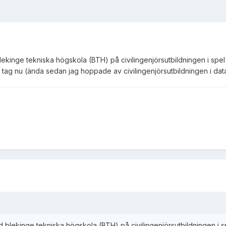
blekinge tekniska högskola (BTH) på civilingenjörsutbildningen i spe
 tag nu (ända sedan jag hoppade av civilingenjörsutbildningen i datat
id blekinge tekniska högskola (BTH) på civilingenjörsutbildningen i 