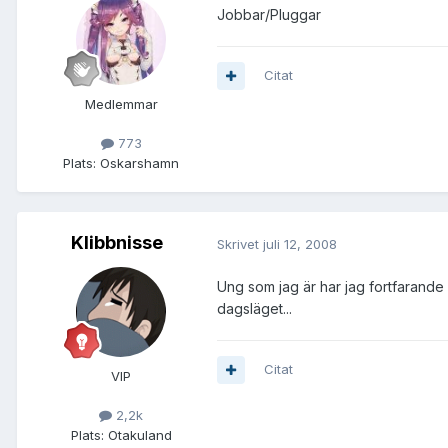
Jobbar/Pluggar
Citat
Medlemmar
773
Plats:
Oskarshamn
Klibbnisse
Skrivet
juli 12, 2008
Ung som jag är har jag fortfarande
dagsläget...
Citat
VIP
2,2k
Plats:
Otakuland