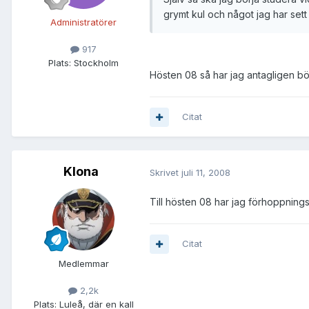
grymt kul och något jag har sett
Administratörer
917
Plats:
Stockholm
Hösten 08 så har jag antagligen bö
Citat
Klona
Skrivet
juli 11, 2008
Till hösten 08 har jag förhoppnings
Citat
Medlemmar
2,2k
Plats:
Luleå, där en kall