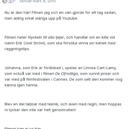
Skrivet
mars 8, 2010
Nu är den här! Filmen jag och en vän gjorde för ett tag sedan,
men aldrig orkat slänga upp på Youtube.
Filmen heter
Nyckeln till alla tjejer
, och handlar om en kille vid
namn Erik (Joel Ström), som ska försöka vinna sin kärlek med
raggningstips.
Johanna, som Erik är förälskad i, spelas av Linnea Cart-Lamy,
som också var med i filmen
De Ofrivilliga
, som vunnit priser och
var med på filmfestivalen i Cannes. De som sett den kommer nog
känna igen henne.
Blev en del tabbar med teknik, och även med regin, men hoppas
ni tycker den inte var helt genomrutten!
Filmen kan ni se här