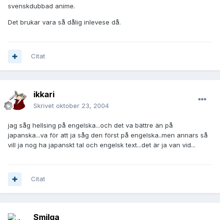
svenskdubbad anime.
Det brukar vara så dålig inlevese då.
Citat
ikkari
Skrivet
oktober 23, 2004
jag såg hellsing på engelska...och det va bättre än på
japanska...va för att ja såg den först på engelska..men annars så
vill ja nog ha japanskt tal och engelsk text...det är ja van vid...
Citat
Smilga