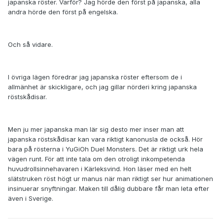
japanska röster. Varför? Jag hörde den först på japanska, alla
andra hörde den först på engelska.
Och så vidare.
I övriga lägen föredrar jag japanska röster eftersom de i
allmänhet är skickligare, och jag gillar nörderi kring japanska
röstskådisar.
Men ju mer japanska man lär sig desto mer inser man att
japanska röstskådisar kan vara riktigt kanonusla de också. Hör
bara på rösterna i YuGiOh Duel Monsters. Det är riktigt urk hela
vägen runt. För att inte tala om den otroligt inkompetenda
huvudrollsinnehavaren i Kärleksvind. Hon läser med en helt
slätstruken röst högt ur manus när man riktigt ser hur animationen
insinuerar snyftningar. Maken till dålig dubbare får man leta efter
även i Sverige.