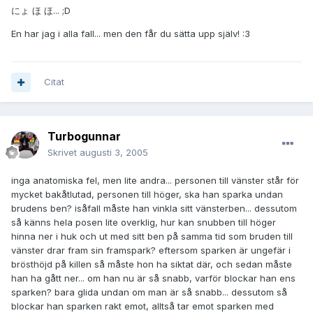
にょ ほ ほ... ;D
En har jag i alla fall... men den får du sätta upp själv! :3
Citat
Turbogunnar
Skrivet
augusti 3, 2005
inga anatomiska fel, men lite andra... personen till vänster står för
mycket bakåtlutad, personen till höger, ska han sparka undan
brudens ben? isåfall måste han vinkla sitt vänsterben... dessutom
så känns hela posen lite overklig, hur kan snubben till höger
hinna ner i huk och ut med sitt ben på samma tid som bruden till
vänster drar fram sin framspark? eftersom sparken är ungefär i
brösthöjd på killen så måste hon ha siktat där, och sedan måste
han ha gått ner... om han nu är så snabb, varför blockar han ens
sparken? bara glida undan om man är så snabb... dessutom så
blockar han sparken rakt emot, alltså tar emot sparken med