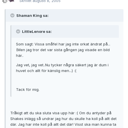
Skrivet
augusti 8, 2005
Shaman King sa:
LittleLenore sa:
Som sagt: Vissa småfel har jag inte orkat ändrat på...
(Men jag tror det var sista gången jag visade en bild
här..
Jag vet, jag vet..Nu tycker några säkert jag är dum i
huvet och allt för känslig men...) :(
Tack för mig.
Tråkigt att du ska sluta visa upp här :( Om du antyder på
Shakes inlägg så undrar jag hur du skulle ha koll på allt det
där. Jag har inte koll på allt det där! Visst ska man kunna ta