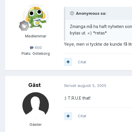
Anonymous sa:
Zmanga må ha haft nyheten som n
bytas ut. =) *retas*
Medlemmar
Yeye, men vi tyckte de kunde få lit
600
Plats:
Göteborg
Citat
Gäst
Skrivet
augusti 5, 2005
:) T.R.U.E that!
Citat
Gäster