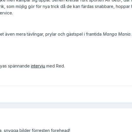
, som möjlig gör för nya trick då de kan färdas snabbare, hoppar hög
ervice.
et även mera tävlingar, prylar och gästspel i framtida
Manga Mania
.
uyas spännande
intervju
med Red.
ga, snygga bilder förresten forehead!