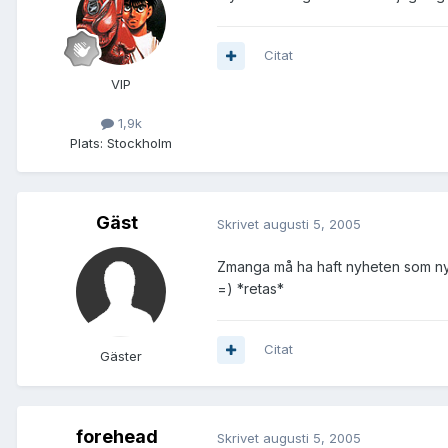
Citat
VIP
1,9k
Plats:
Stockholm
Gäst
Skrivet
augusti 5, 2005
Zmanga må ha haft nyheten som nyhe
=) *retas*
Citat
Gäster
forehead
Skrivet
augusti 5, 2005