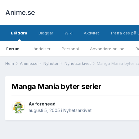
Anime.se
Bläddra
Bloggar
Wiki
Aktivitet
Träffa oss på 
Forum
Händelser
Personal
Användare online
R
Hem
Anime.se
Nyheter
Nyhetsarkivet
Manga Mania byter se
Manga Mania byter serier
Av
forehead
augusti 5, 2005
i
Nyhetsarkivet