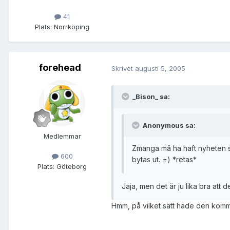
41
Plats:
Norrköping
forehead
Skrivet
augusti 5, 2005
_Bison_ sa:
Anonymous sa:
Medlemmar
Zmanga må ha haft nyheten so
600
bytas ut. =) *retas*
Plats:
Göteborg
Jaja, men det är ju lika bra att d
Hmm, på vilket sätt hade den kom