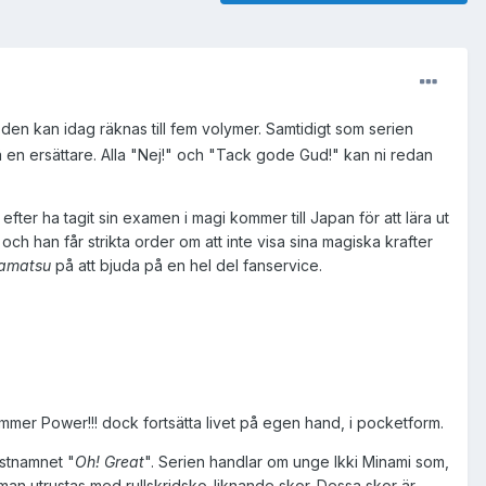
den kan idag räknas till fem volymer. Samtidigt som serien
 en ersättare. Alla "Nej!" och "Tack gode Gud!" kan ni redan
ter ha tagit sin examen i magi kommer till Japan för att lära ut
och han får strikta order om att inte visa sina magiska krafter
amatsu
på att bjuda på en hel del fanservice.
ommer Power!!! dock fortsätta livet på egen hand, i pocketform.
istnamnet "
Oh! Great
". Serien handlar om unge Ikki Minami som,
 man utrustas med rullskridsko-liknande skor. Dessa skor är