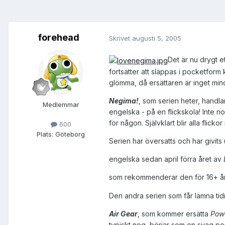
forehead
Skrivet
augusti 5, 2005
Det är nu drygt e
fortsätter att släppas i pocketform 
glömma, då ersättaren är inget mi
Negima!
, som serien heter, handla
Medlemmar
engelska - på en flickskola! Inte no
för någon. Självklart blir alla flic
600
Plats:
Göteborg
Serien har översatts och har givits 
engelska sedan april förra året av
som rekommenderar den för 16+ år
Den andra serien som får lämna tidn
Air Gear
, som kommer ersätta
Powe
typiskt nog, börjar som en svag po