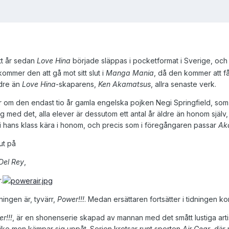
tt år sedan
Love Hina
började släppas i pocketformat i Sverige, och 
kommer den att gå mot sitt slut i
Manga Mania
, då den kommer att få
ndre än
Love Hina
-skaparens,
Ken Akamatsus
, allra senaste verk.
r om den endast tio år gamla engelska pojken Negi Springfield, som ef
g med det, alla elever är dessutom ett antal år äldre än honom själv, 
kor i hans klass kära i honom, och precis som i föregångaren passar
Ak
ut på
Del Rey
,
.
ingen är, tyvärr,
Power!!!
. Medan ersättaren fortsätter i tidningen k
r!!!
, är en shonenserie skapad av mannan med det smått lustiga art
jke men kämpar sig uppåt. Serien kretsar runt sporten
Air Gear
, där