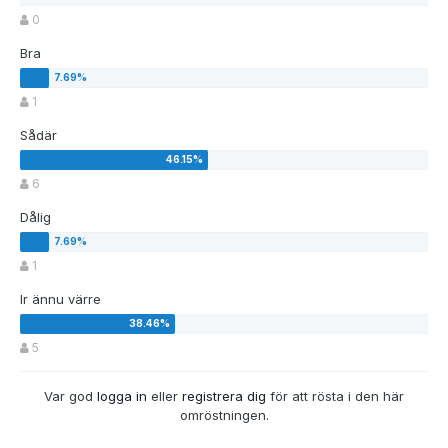
0
Bra
1
Sådär
6
Dålig
1
lr ännu värre
5
Var god
logga in
eller
registrera dig
för att rösta i den här
omröstningen.