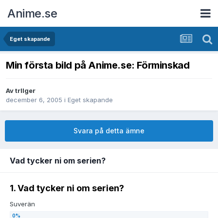
Anime.se
Eget skapande
Min första bild på Anime.se: Förminskad
Av
trIIger
december 6, 2005
i
Eget skapande
Svara på detta ämne
Vad tycker ni om serien?
1. Vad tycker ni om serien?
Suverän