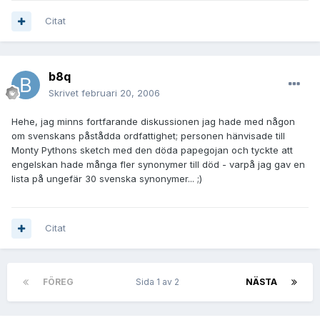
Citat
b8q
Skrivet
februari 20, 2006
Hehe, jag minns fortfarande diskussionen jag hade med någon
om svenskans påstådda ordfattighet; personen hänvisade till
Monty Pythons sketch med den döda papegojan och tyckte att
engelskan hade många fler synonymer till död - varpå jag gav en
lista på ungefär 30 svenska synonymer... ;)
Citat
FÖREG
Sida 1 av 2
NÄSTA