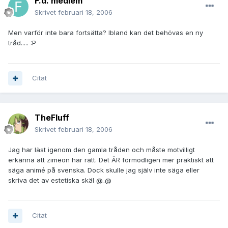
F.d. medlem
Skrivet
februari 18, 2006
Men varför inte bara fortsätta? Ibland kan det behövas en ny
tråd..... :P
Citat
TheFluff
Skrivet
februari 18, 2006
Jag har läst igenom den gamla tråden och måste motvilligt
erkänna att zimeon har rätt. Det ÄR förmodligen mer praktiskt att
säga animé på svenska. Dock skulle jag själv inte säga eller
skriva det av estetiska skäl @_@
Citat