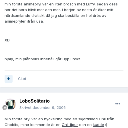
min första animepryl var en liten brosch med Luffy, sedan dess
har det bara blivit mer och mer, i början av nästa år ökar mitt
nördsamlande dratiskt då jag ska beställa en hel drös av
animepryler ifrån usa.
XD
hjälp, min plånboks innehåll går upp i rök!!
Citat
LoboSolitario
Skrivet
december 9, 2006
Min första pryl var en nyckelring med en skjortklädd Chii från
Chobits, mina kommande är en
Chii figur
och en
kudde
:)