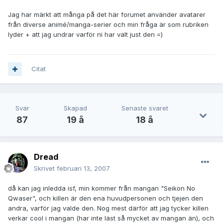
Jag har märkt att många på det här forumet använder avatarer
från diverse animé/manga-serier och min fråga är som rubriken
lyder + att jag undrar varför ni har valt just den =)
Citat
Svar
Skapad
Senaste svaret
87
19 å
18 å
Dread
Skrivet
februari 13, 2007
då kan jag inledda isf, min kommer från mangan "Seikon No
Qwaser", och killen är den ena huvudpersonen och tjejen den
andra, varför jag valde den. Nog mest därför att jag tycker killen
verkar cool i mangan (har inte läst så mycket av mangan än), och