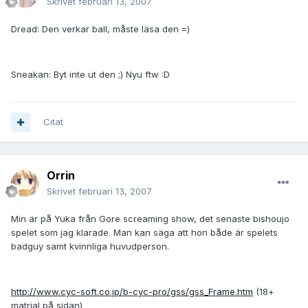
Skrivet
februari 13, 2007
Dread: Den verkar ball, måste läsa den =)
Sneakan: Byt inte ut den ;) Nyu ftw :D
Citat
Orrin
Skrivet
februari 13, 2007
Min är på Yuka från Gore screaming show, det senaste bishoujo
spelet som jag klarade. Man kan säga att hon både är spelets
badguy samt kvinnliga huvudperson.
http://www.cyc-soft.co.jp/b-cyc-pro/gss/gss_Frame.htm
(18+
matrial på sidan)