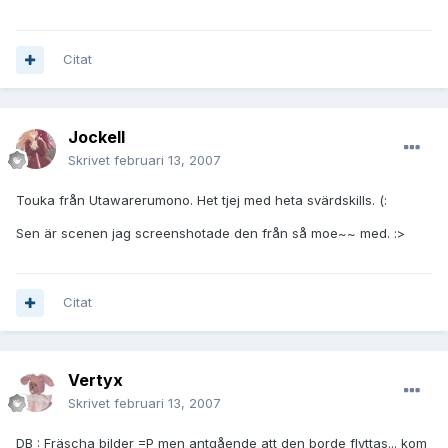
Citat
JockeII
Skrivet
februari 13, 2007
Touka från Utawarerumono. Het tjej med heta svärdskills. (:
Sen är scenen jag screenshotade den från så moe~~ med. :>
Citat
Vertyx
Skrivet
februari 13, 2007
DB : Fräscha bilder =P men antgående att den borde flyttas... kom