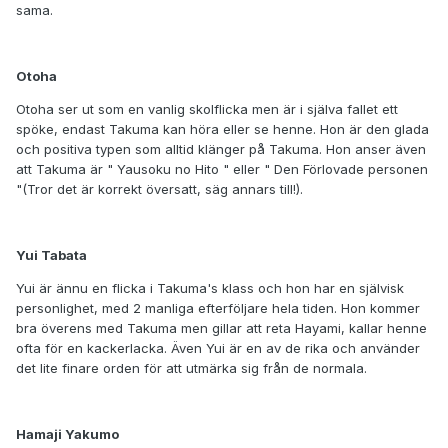
sama.
Otoha
Otoha ser ut som en vanlig skolflicka men är i själva fallet ett
spöke, endast Takuma kan höra eller se henne. Hon är den glada
och positiva typen som alltid klänger på Takuma. Hon anser även
att Takuma är " Yausoku no Hito " eller " Den Förlovade personen
"(Tror det är korrekt översatt, säg annars till!).
Yui Tabata
Yui är ännu en flicka i Takuma's klass och hon har en självisk
personlighet, med 2 manliga efterföljare hela tiden. Hon kommer
bra överens med Takuma men gillar att reta Hayami, kallar henne
ofta för en kackerlacka. Även Yui är en av de rika och använder
det lite finare orden för att utmärka sig från de normala.
Hamaji Yakumo