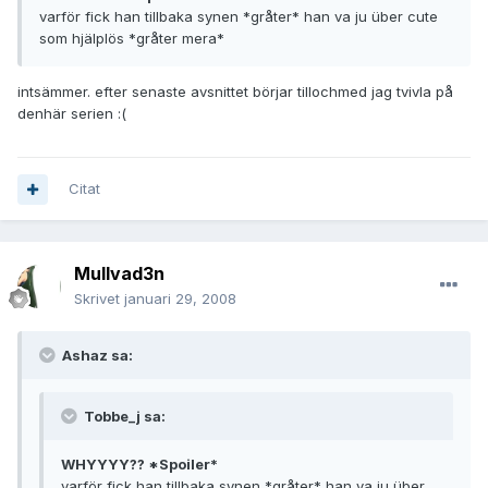
varför fick han tillbaka synen *gråter* han va ju über cute
som hjälplös *gråter mera*
intsämmer. efter senaste avsnittet börjar tillochmed jag tvivla på
denhär serien :(
Citat
Mullvad3n
Skrivet
januari 29, 2008
Ashaz sa:
Tobbe_j sa:
WHYYYY?? *Spoiler*
varför fick han tillbaka synen *gråter* han va ju über