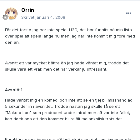
Orrin
Skrivet
januari 4, 2008
För det första jag har inte spelat H2O, det har funnits på min lista
över spel att spela länge nu men jag har inte kommit mig före med
den än.
Avsnitt ett var mycket bättre än jag hade väntat mig, trodde det
skulle vara ett vrak men det här verkar ju intressant.
Avsnitt 1
Hade väntat mig en komedi och inte att se en tjej bli misshandlad
5 sekunder in i avsnittet. Trodde nästan jag skulle få se ett
"Makoto Itou" som producent under introt men så var inte fallet,
kan dock ana att den kommer bli rejält melankolisk trots det.
Karaktärsanimationen var väl helt okej men det som imponerade