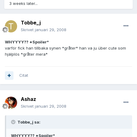
3 weeks later...
Tobbe_j
Skrivet
januari 29, 2008
WHYYYY?? *Spoiler*
varför fick han tillbaka synen *gråter* han va ju über cute som
hjälplös *gråter mera*
Citat
Ashaz
Skrivet
januari 29, 2008
Tobbe_j sa:
WHYYYY?? *Spoiler*