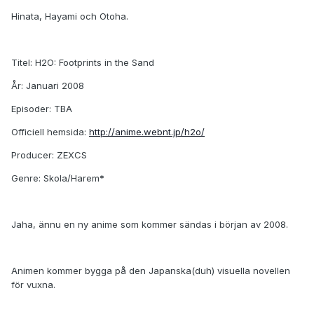
Hinata, Hayami och Otoha.
Titel: H2O: Footprints in the Sand
År: Januari 2008
Episoder:
TBA
Officiell hemsida:
http://anime.webnt.jp/h2o/
Producer: ZEXCS
Genre: Skola/Harem
*
Jaha, ännu en ny anime som kommer sändas i början av 2008.
Animen kommer bygga på den Japanska(duh) visuella novellen
för vuxna.