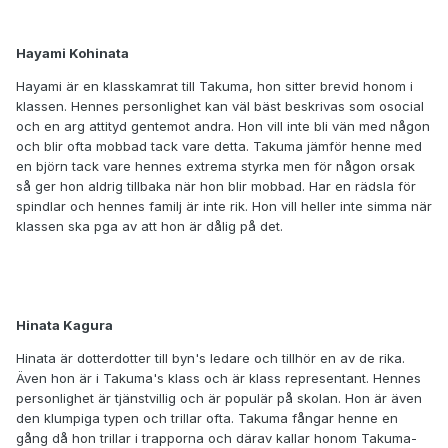
Hayami Kohinata
Hayami är en klasskamrat till Takuma, hon sitter brevid honom i
klassen. Hennes personlighet kan väl bäst beskrivas som osocial
och en arg attityd gentemot andra. Hon vill inte bli vän med någon
och blir ofta mobbad tack vare detta. Takuma jämför henne med
en björn tack vare hennes extrema styrka men för någon orsak
så ger hon aldrig tillbaka när hon blir mobbad. Har en rädsla för
spindlar och hennes familj är inte rik. Hon vill heller inte simma när
klassen ska pga av att hon är dålig på det.
Hinata Kagura
Hinata är dotterdotter till byn's ledare och tillhör en av de rika.
Även hon är i Takuma's klass och är klass representant. Hennes
personlighet är tjänstvillig och är populär på skolan. Hon är även
den klumpiga typen och trillar ofta. Takuma fångar henne en
gång då hon trillar i trapporna och därav kallar honom Takuma-