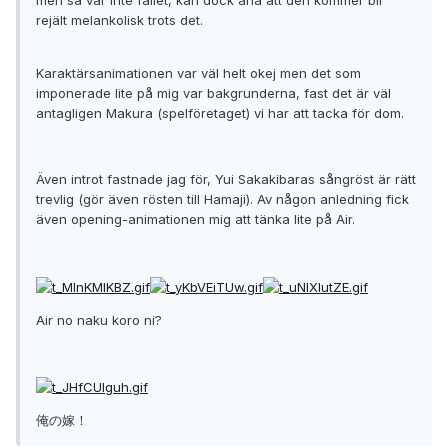
men så var inte fallet, kan dock ana att den kommer bli
rejält melankolisk trots det.
Karaktärsanimationen var väl helt okej men det som
imponerade lite på mig var bakgrunderna, fast det är väl
antagligen Makura (spelföretaget) vi har att tacka för dom.
Även introt fastnade jag för, Yui Sakakibaras sångröst är rätt
trevlig (gör även rösten till Hamaji). Av någon anledning fick
även opening-animationen mig att tänka lite på Air.
Air no naku koro ni?
俺の嫁！