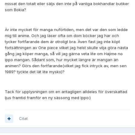
missat den totalt eller säljs den inte på vanliga bokhandlar butiker
som Bokia?
Är inte mycket för manga nuförtiden, men det var den som ledde
mig till anime. Och jag läser ofta om dom böcker jag har och
tycker fortfarande dem är otroligt bra. Även fast jag inte köpt
fortsättningen av One piece vilket jag helst skulle vilja göra nästa
gång jag köper manga, så vill jag gärna veta lite om Hajime no
ippo mangan. Sådant som, hur mycket längre är mangan än
animen? Görs den fortfarande(vilket jag fick intryck av, men sen
1989? tyckte det lät lite mysko)?
Tack för upplysningen om en antagligen alldeles för överskattad
ljus framtid framför en ny sässong med Ippo:)
Citat