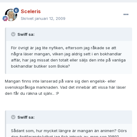
Sceleris
Skrivet
januari 12, 2009
Swiff sa:
För övrigt är jag lite nyfiken, eftersom jag råkade se att
några läser mangan, vilken jag aldrig sett i en bokhandlar
affär, har jag missat den totalt eller säljs den inte på vanliga
bokhandlar butiker som Bokia?
Mangan finns inte lanserad på vare sig den engelsk- eller
svenskspråkiga marknaden. Vad det innebär att vissa här läser
den får du räkna ut själv... :P
Swiff sa:
Sådant som, hur mycket längre är mangan än animen? Görs
den fortfarande(vilket jag fick intryck av, men sen 1989?