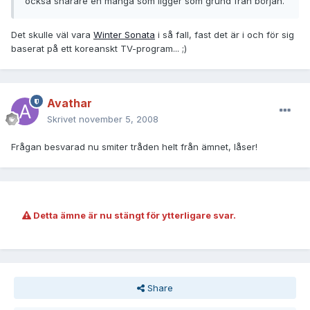
också snarare en manga som ligger som grund från början.
Det skulle väl vara
Winter Sonata
i så fall, fast det är i och för sig
baserat på ett koreanskt TV-program... ;)
Avathar
Skrivet
november 5, 2008
Frågan besvarad nu smiter tråden helt från ämnet, låser!
Detta ämne är nu stängt för ytterligare svar.
Share