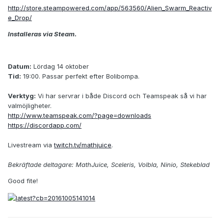
http://store.steampowered.com/app/563560/Alien_Swarm_Reactiv
e_Drop/
Installeras via Steam.
Datum:
Lördag 14 oktober
Tid:
19:00. Passar perfekt efter Bolibompa.
Verktyg:
Vi har servrar i både Discord och Teamspeak så vi har
valmöjligheter.
http://www.teamspeak.com/?page=downloads
https://discordapp.com/
Livestream via
twitch.tv/mathjuice
.
Bekräftade deltagare: MathJuice, Sceleris, Volbla, Ninio, Stekeblad
Good fite!