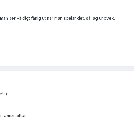
an ser väldigt fånig ut när man spelar det, så jag undvek.
! :)
än dansmattor.