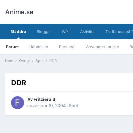
Anime.se
Bläddra
Bloggar
Wiki
Aktivitet
Träffa oss på 
Forum
Händelser
Personal
Användare online
R
Hem
Övrigt
Spel
DDR
DDR
Av
Fritzierald
november 10, 2004
i
Spel