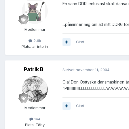
En sann DDR-entusiast skall dansa i
...påminner mig om att mitt DDR6 for
Medlemmar
2,6k
Citat
Plats:
ar inte in
Patrik B
Skrivet
november 11, 2004
Oja! Den Östtyska dansmaskinen är u
"PIIIIIIIIIIIIIILLLLLLLLLLLLLAAAAA
Citat
Medlemmar
144
Plats:
Täby