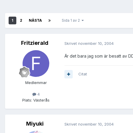
1
2
NÄSTA
Sida 1 av 2
Fritzierald
Skrivet
november 10, 2004
Är det bara jag som är besatt av DDR
Citat
Medlemmar
4
Plats:
Västerås
Miyuki
Skrivet
november 10, 2004