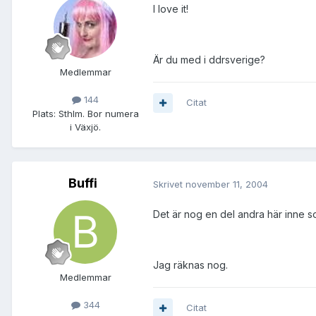
I love it!
Är du med i ddrsverige?
Medlemmar
144
Citat
Plats:
Sthlm. Bor numera
i Växjö.
Buffi
Skrivet
november 11, 2004
Det är nog en del andra här inne som
Jag räknas nog.
Medlemmar
344
Citat