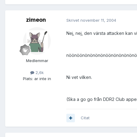
zimeon
Skrivet
november 11, 2004
Nej, nej, den värsta attacken kan vi
nöönöönönönönönöönönönönönö
Medlemmar
2,6k
Ni vet vilken.
Plats:
ar inte in
(Ska a go go från DDR2 Club app
Citat