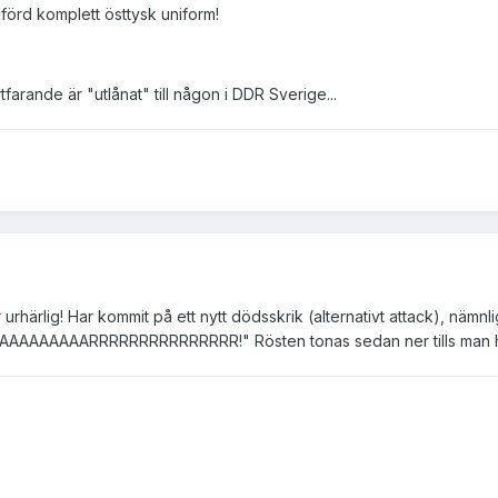
förd komplett östtysk uniform!
tfarande är "utlånat" till någon i DDR Sverige...
rhärlig! Har kommit på ett nytt dödsskrik (alternativt attack), nämnl
AAAAAAAAAAAAARRRRRRRRRRRRRRR!" Rösten tonas sedan ner tills man hö