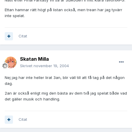
Näst efter Final Fantasy VII så är Suikoden II mitt klara favoritRPG.
Ettan hamnar rätt högt på listan också, men trean har jag tyvärr
inte spelat.
Citat
Skatan Milla
Skrivet
november 19, 2004
Nej jag har inte heller lirat 3an, blir väll till att få tag på det någon
dag.
2an är också enligt mig den bästa av dem två jag spelat både vad
det gäller musik och handling.
Citat