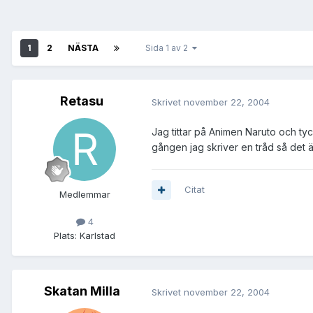
1
2
NÄSTA
Sida 1 av 2
Retasu
Skrivet
november 22, 2004
Jag tittar på Animen Naruto och tyck
gången jag skriver en tråd så det är 
Citat
Medlemmar
4
Plats:
Karlstad
Skatan Milla
Skrivet
november 22, 2004