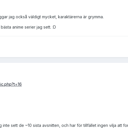
iggar jag också väldigt mycket, karaktärerna är grymma.
bästa anime serier jag sett. :D
ic.php?t=16
nte sett de ~10 sista avsnitten, och har för tillfället ingen vilja att for