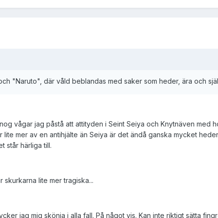
och "Naruto", där våld beblandas med saker som heder, ära och självf
n nog vågar jag påstå att attityden i Seint Seiya och Knytnäven med
är lite mer av en antihjälte än Seiya är det ändå ganska mycket he
står härliga till.
är skurkarna lite mer tragiska...
cker jag mig skönja i alla fall. På något vis. Kan inte riktigt sätta fing