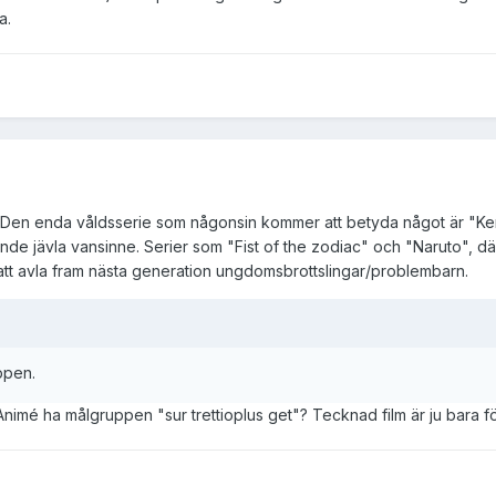
a.
e. Den enda våldsserie som någonsin kommer att betyda något är "Ke
nande jävla vansinne. Serier som "Fist of the zodiac" och "Naruto",
r att avla fram nästa generation ungdomsbrottslingar/problembarn.
uppen.
mé ha målgruppen "sur trettioplus get"? Tecknad film är ju bara fö