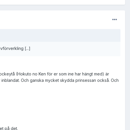
örverkling [...]
 hockeytå (Hokuto no Ken för er som ine har hängt med) är
der inblandat. Och ganska mycket skydda prinsessan också. Och
ret på det.