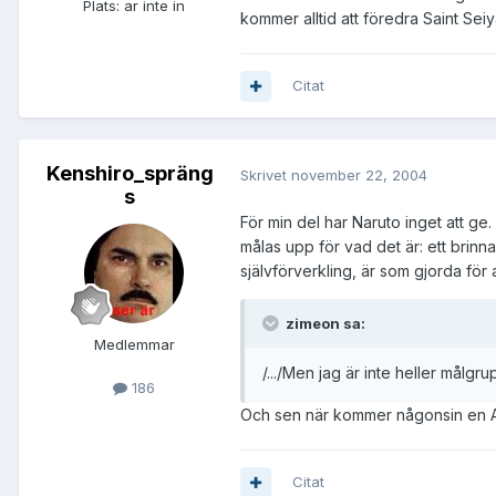
Plats:
ar inte in
kommer alltid att föredra Saint Seiy
Citat
Kenshiro_spräng
Skrivet
november 22, 2004
s
För min del har Naruto inget att g
målas upp för vad det är: ett brin
självförverkling, är som gjorda fö
zimeon sa:
Medlemmar
/.../Men jag är inte heller målgr
186
Och sen när kommer någonsin en Ani
Citat