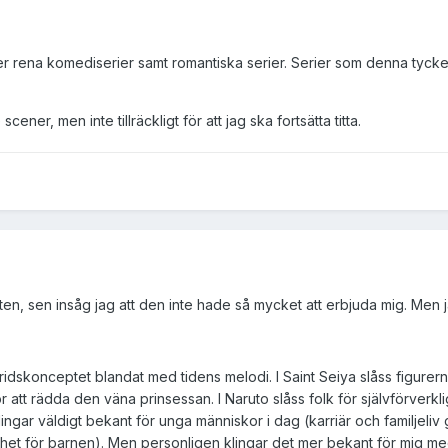
er rena komediserier samt romantiska serier. Serier som denna tycker
ner, men inte tillräckligt för att jag ska fortsätta titta.
en, sen insåg jag att den inte hade så mycket att erbjuda mig. Men j
ridskonceptet blandat med tidens melodi. I Saint Seiya slåss figurerna
ör att rädda den väna prinsessan. I Naruto slåss folk för självförverkl
klingar väldigt bekant för unga människor i dag (karriär och familjeliv 
et för barnen). Men personligen klingar det mer bekant för mig med