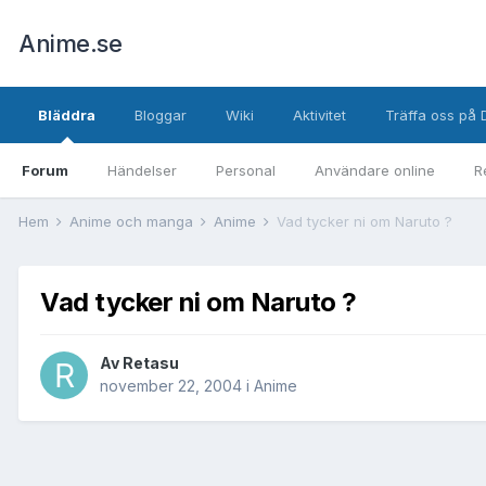
Anime.se
Bläddra
Bloggar
Wiki
Aktivitet
Träffa oss på 
Forum
Händelser
Personal
Användare online
R
Hem
Anime och manga
Anime
Vad tycker ni om Naruto ?
Vad tycker ni om Naruto ?
Av
Retasu
november 22, 2004
i
Anime