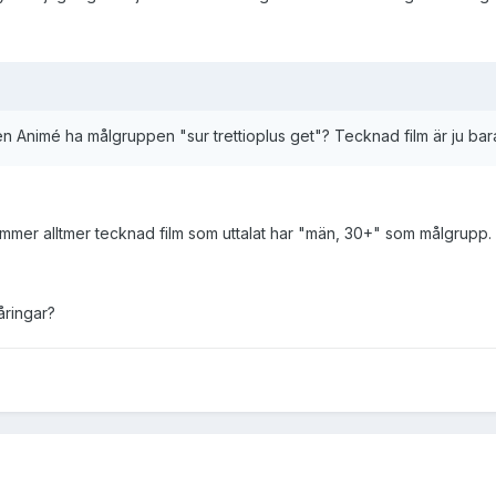
Animé ha målgruppen "sur trettioplus get"? Tecknad film är ju bara
kommer alltmer tecknad film som uttalat har "män, 30+" som målgrupp.
åringar?