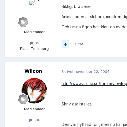
Riktigt bra serie!
Animationen är skit bra, musiken d
Och i mina ögon helt klart en av de 
Medlemmar
35
Citat
Plats:
Trelleborg
Wilcon
Skrivet
november 22, 2004
http://www.anime.se/forum/viewtop
Skriv där istället...
Medlemmar
606
Den var hyffsad förr, men nu har jag i