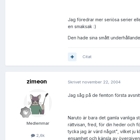
Jag föredrar mer seriösa serier ell
en smaksak :)
Den hade sina smått underhållande sce
Citat
zimeon
Skrivet
november 22, 2004
Jag såg på de femton första avsnitt
Naruto är bara det gamla vanliga st
Medlemmar
rättvisan, fred, för din heder och f
tycka jag är värd något", vilket ju 
2,6k
ensamhet och känsla av övergivenh