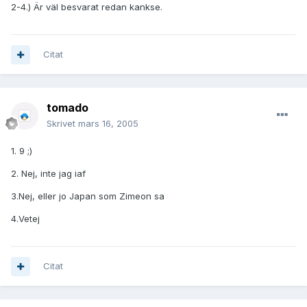
2-4.) Är väl besvarat redan kankse.
Citat
tomado
Skrivet
mars 16, 2005
1. 9 ;)
2. Nej, inte jag iaf
3.Nej, eller jo Japan som Zimeon sa
4.Vetej
Citat