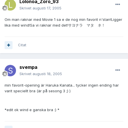
Lolonoa_Zoro_93
Skrivet
augusti 17, 2005
Om man raknar med Movie 1 sa e de nog min favorit n'stan!Ligger
lika med wind!Sa vi raknar med det!サヨナラ マタ ネ！
Citat
svempa
Skrivet
augusti 18, 2005
min favorit-opening är Haruka Kanata... tycker ingen ending har
varit speciellt bra (är på sesong 3 ;) )
*edit ok wind e ganska bra :) *