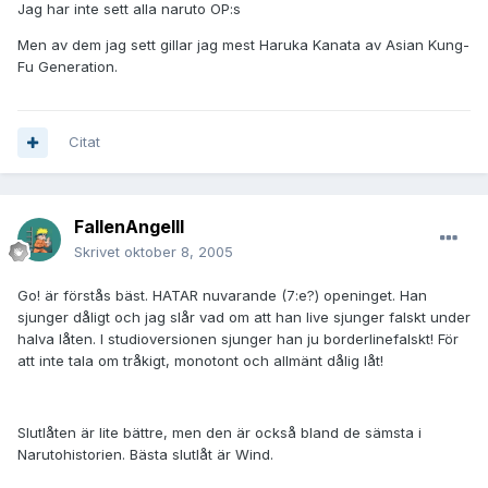
Jag har inte sett alla naruto OP:s
Men av dem jag sett gillar jag mest Haruka Kanata av Asian Kung-
Fu Generation.
Citat
FallenAngelII
Skrivet
oktober 8, 2005
Go! är förstås bäst. HATAR nuvarande (7:e?) openinget. Han
sjunger dåligt och jag slår vad om att han live sjunger falskt under
halva låten. I studioversionen sjunger han ju borderlinefalskt! För
att inte tala om tråkigt, monotont och allmänt dålig låt!
Slutlåten är lite bättre, men den är också bland de sämsta i
Narutohistorien. Bästa slutlåt är Wind.