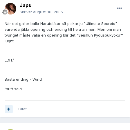
Japs
Skrivet
augusti 16, 2005
När det gäller balla Narutolåtar så piskar ju "Ultimate Secrets"
varenda jäkla opening och ending till hela animen. Men om man
tvunget måste välja en opening blir det "Seishun Kyousoukyoku""
lugnt.
EDIT/
Bästa ending - Wind
'nuff said
Citat