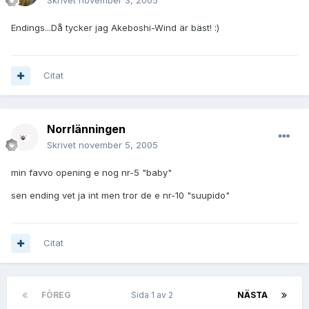
Skrivet
november 3, 2005
Endings...Då tycker jag Akeboshi-Wind är bäst! :)
Citat
Norrlänningen
Skrivet
november 5, 2005
min favvo opening e nog nr-5 "baby"
sen ending vet ja int men tror de e nr-10 "suupido"
Citat
FÖREG
Sida 1 av 2
NÄSTA