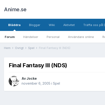
Anime.se
Bläddra
Bloggar
Wiki
Aktivitet
Träffa oss på 
Forum
Händelser
Personal
Användare online
R
Hem
Övrigt
Spel
Final Fantasy III (NDS)
Final Fantasy III (NDS)
Av
Jocke
november 6, 2005
i
Spel