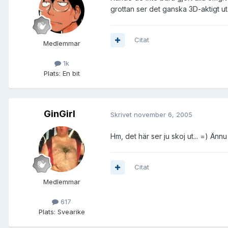
grottan ser det ganska 3D-aktigt ut
Citat
Medlemmar
1k
Plats:
En bit
GinGirl
Skrivet
november 6, 2005
Hm, det här ser ju skoj ut... =) Änn
Citat
Medlemmar
617
Plats:
Svearike