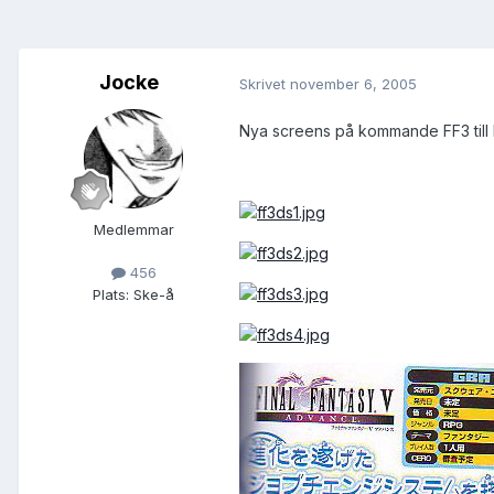
Jocke
Skrivet
november 6, 2005
Nya screens på kommande FF3 till D
Medlemmar
456
Plats:
Ske-å