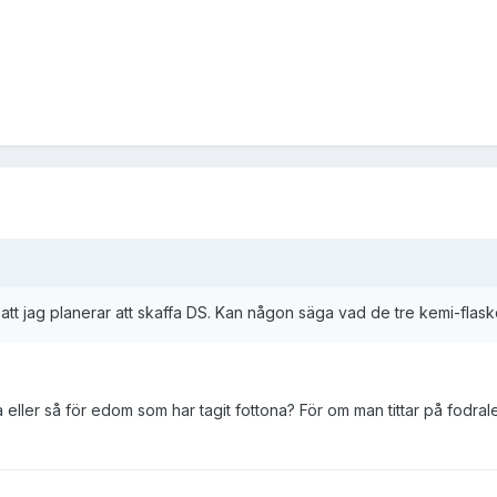
 att jag planerar att skaffa DS. Kan någon säga vad de tre kemi-flasko
ller så för edom som har tagit fottona? För om man tittar på fodralet