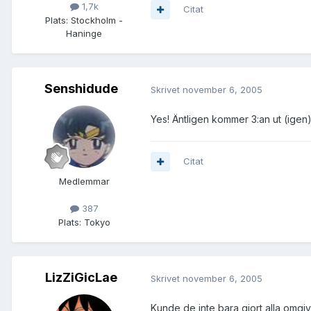
1,7k
Citat
Plats:
Stockholm -
Haninge
Senshidude
Skrivet
november 6, 2005
Yes! Äntligen kommer 3:an ut (igen).
Citat
Medlemmar
387
Plats:
Tokyo
LizZiGicLae
Skrivet
november 6, 2005
Kunde de inte bara gjort alla omgi