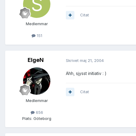
Citat
Medlemmar
151
ElgeN
Skrivet
maj 21, 2004
Ahh, sjysst initiativ : )
Citat
Medlemmar
656
Plats:
Göteborg