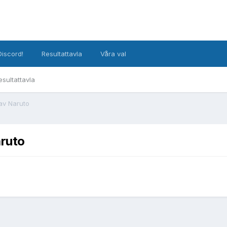
Discord!
Resultattavla
Våra val
esultattavla
 av Naruto
aruto