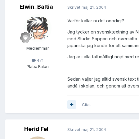
Elwin_Baltia
Skrivet
maj 21, 2004
Varför kallar ni det onödigt?
Jag tycker en svensktextning av Nar
med Studio Sappari och översätta...
japanska jag kunde för att sammanst
Medlemmar
Jag är i alla fall måttligt nöjd med r
471
Plats:
Falun
Sedan väljer jag alltid svensk text t
ändå i skolan, och genom att över
Citat
Herid Fel
Skrivet
maj 21, 2004