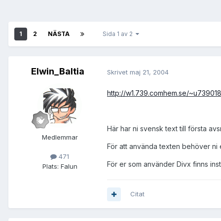
1
2
NÄSTA
Sida 1 av 2
Elwin_Baltia
Skrivet
maj 21, 2004
http://w1.739.comhem.se/~u7390181
Här har ni svensk text till första av
Medlemmar
För att använda texten behöver ni e
471
För er som använder Divx finns in
Plats:
Falun
Citat