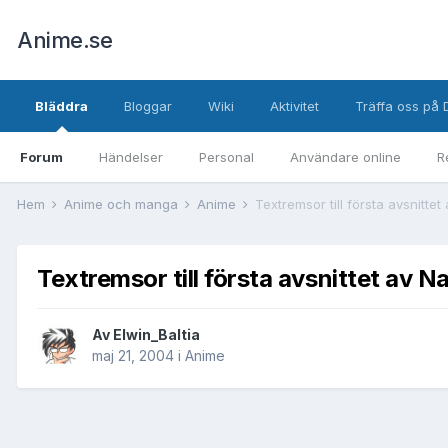
Anime.se
Bläddra
Bloggar
Wiki
Aktivitet
Träffa oss på 
Forum
Händelser
Personal
Användare online
R
Hem
Anime och manga
Anime
Textremsor till första avsnittet
Textremsor till första avsnittet av N
Av
Elwin_Baltia
maj 21, 2004
i
Anime