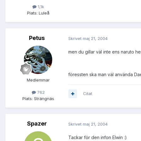
1,1k
Plats:
Luleå
Petus
Skrivet
maj 21, 2004
men du gillar väl inte ens naruto he
föressten ska man väl använda Daemo
Medlemmar
762
Citat
Plats:
Strängnäs
Spazer
Skrivet
maj 21, 2004
Tackar för den infon Elwin :)