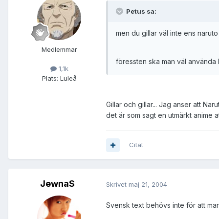
Petus sa:
men du gillar väl inte ens naruto
Medlemmar
föressten ska man väl använda Da
1,1k
Plats:
Luleå
Gillar och gillar... Jag anser att Na
det är som sagt en utmärkt anime att
Citat
JewnaS
Skrivet
maj 21, 2004
Svensk text behövs inte för att man 