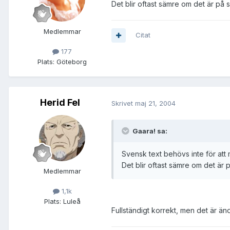
Det blir oftast sämre om det är på 
Medlemmar
Citat
177
Plats:
Göteborg
Herid Fel
Skrivet
maj 21, 2004
Gaara! sa:
Svensk text behövs inte för att m
Det blir oftast sämre om det är 
Medlemmar
1,1k
Plats:
Luleå
Fullständigt korrekt, men det är ändå