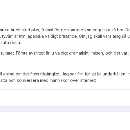
uto är ett stort plus, främst för de som inte kan engelska så bra. Des
 tyvärr är min japanska väldigt bristande. Om jag skall vara ärlig så 
älla detta.
esultatet. Första avsnittet är ju väldigt dramatiskt i mitten, och det var j
ill anime om det finns tillgängligt. Jag ser film för att bli underhållen
sätta och konversera med människor över Internet).