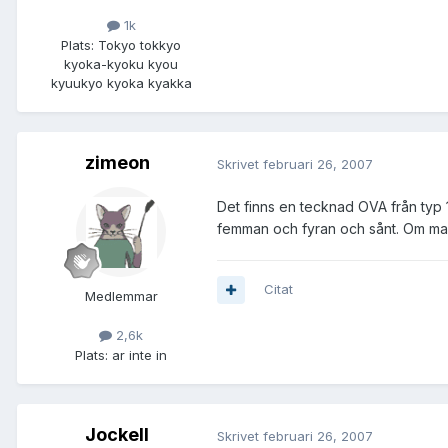
1k
Plats:
Tokyo tokkyo
kyoka-kyoku kyou
kyuukyo kyoka kyakka
zimeon
Skrivet
februari 26, 2007
Det finns en tecknad OVA från typ 1
femman och fyran och sånt. Om man ä
Citat
Medlemmar
2,6k
Plats:
ar inte in
JockeII
Skrivet
februari 26, 2007