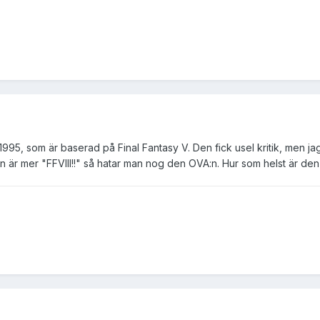
995, som är baserad på Final Fantasy V. Den fick usel kritik, men jag 
r mer "FFVIII!!" så hatar man nog den OVA:n. Hur som helst är den i 