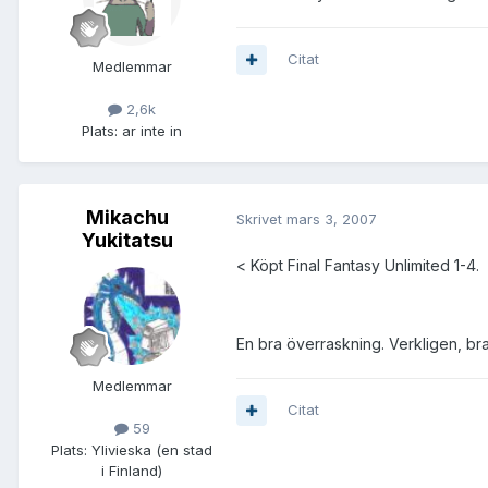
Citat
Medlemmar
2,6k
Plats:
ar inte in
Mikachu
Skrivet
mars 3, 2007
Yukitatsu
< Köpt Final Fantasy Unlimited 1-4.
En bra överraskning. Verkligen, bra i
Medlemmar
Citat
59
Plats:
Ylivieska (en stad
i Finland)