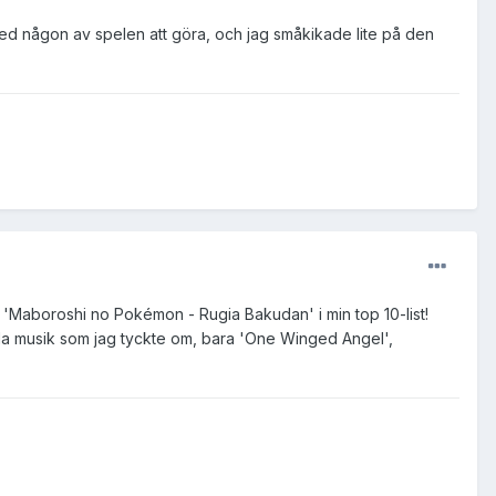
med någon av spelen att göra, och jag småkikade lite på den
de 'Maboroshi no Pokémon - Rugia Bakudan' i min top 10-list!
 alla musik som jag tyckte om, bara 'One Winged Angel',