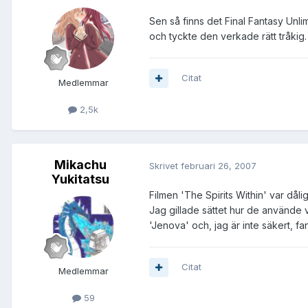
Sen så finns det Final Fantasy Unl
och tyckte den verkade rätt tråkig.
Citat
Medlemmar
2,5k
Mikachu
Skrivet
februari 26, 2007
Yukitatsu
Filmen 'The Spirits Within' var dål
Jag gillade sättet hur de använde v
'Jenova' och, jag är inte säkert,
Citat
Medlemmar
59