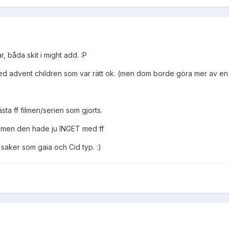
r, båda skit i might add. :P
d advent children som var rätt ok. (men dom borde göra mer av en s
sta ff filmen/serien som gjorts.
g, men den hade ju INGET med ff
saker som gaia och Cid typ. :)