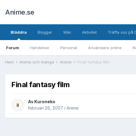
Anime.se
Bläddra
Bloggar
Wiki
Aktivitet
Träffa oss på 
Forum
Händelser
Personal
Användare online
R
Hem
Anime och manga
Anime
Final fantasy film
Final fantasy film
Av
Kuroneko
februari 26, 2007
i
Anime