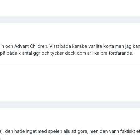
thin och Advant Children. Visst båda kanske var lite korta men jag ka
 på båda x antal ggr och tycker dock dom är lika bra fortfarande.
ej, den hade inget med spelen alls att göra, men den vann faktiskt ett
.