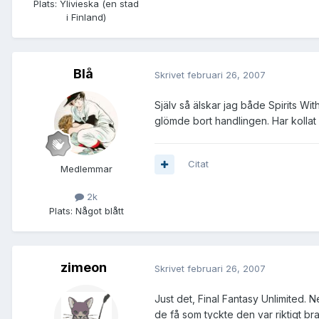
Plats:
Ylivieska (en stad
i Finland)
Blå
Skrivet
februari 26, 2007
Själv så älskar jag både Spirits Wi
glömde bort handlingen. Har kollat
Citat
Medlemmar
2k
Plats:
Något blått
zimeon
Skrivet
februari 26, 2007
Just det, Final Fantasy Unlimited. N
de få som tyckte den var riktigt bra