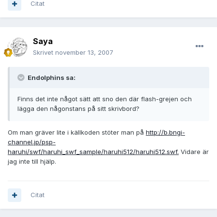
Citat
Saya
Skrivet
november 13, 2007
Endolphins sa:
Finns det inte något sätt att sno den där flash-grejen och
lägga den någonstans på sitt skrivbord?
Om man gräver lite i källkoden stöter man på
http://b.bngi-
channel.jp/psp-
haruhi/swf/haruhi_swf_sample/haruhi512/haruhi512.swf.
Vidare är
jag inte till hjälp.
Citat