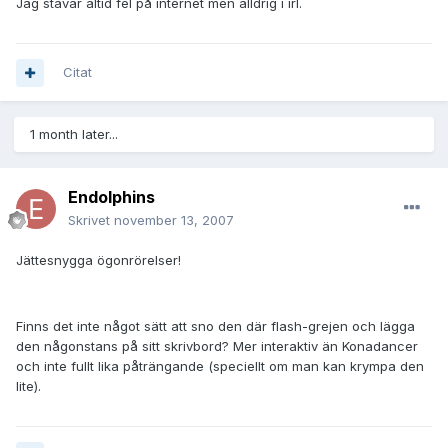
Jag stavar altid fel på internet men alldrig i irl.
Citat
1 month later...
Endolphins
Skrivet
november 13, 2007
Jättesnygga ögonrörelser!
Finns det inte något sätt att sno den där flash-grejen och lägga
den någonstans på sitt skrivbord? Mer interaktiv än Konadancer
och inte fullt lika påträngande (speciellt om man kan krympa den
lite).