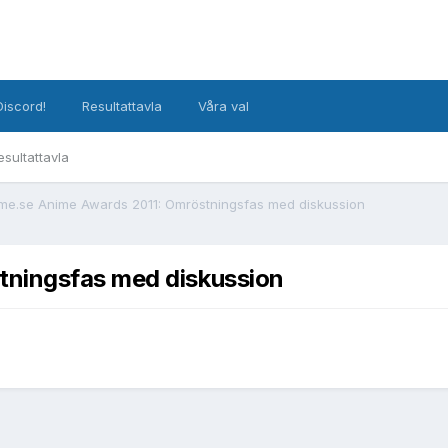
Discord!
Resultattavla
Våra val
esultattavla
me.se Anime Awards 2011: Omröstningsfas med diskussion
tningsfas med diskussion