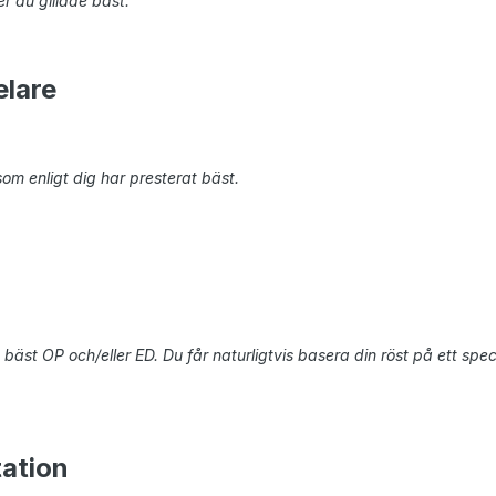
r du gillade bäst.
lare
om enligt dig har presterat bäst.
 bäst OP och/eller ED. Du får naturligtvis basera din röst på ett speci
tation