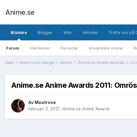
Anime.se
Bläddra
Bloggar
Wiki
Aktivitet
Träffa oss på 
Forum
Händelser
Personal
Användare online
R
Hem
Anime och manga
Anime
Anime.se Anime Awards
Ani
Anime.se Anime Awards 2011: Omrös
Av
Meatrose
februari 3, 2012
i
Anime.se Anime Awards