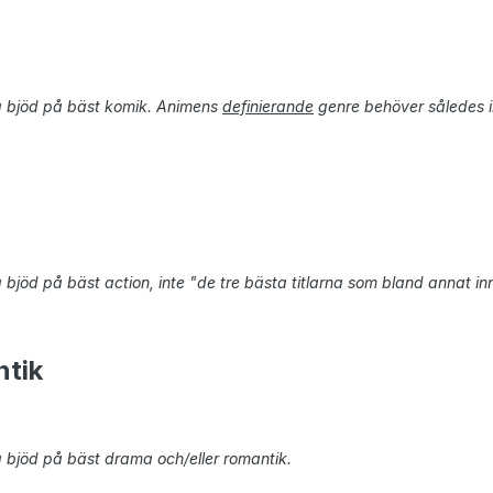
dig bjöd på bäst komik. Animens
definierande
genre behöver således i
g bjöd på bäst action, inte "de tre bästa titlarna som bland annat inn
tik
ig bjöd på bäst drama och/eller romantik.