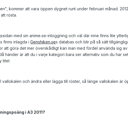
len", kommer att vara öppen dygnet runt under februari månad. 2012 är 
tt rösta.
ssidan med sin anime.se-inloggning och väl där inne finns lite ytter
ts finns inlagda i
Genshiken.se
s databas och blir på så sätt tillgängl
För att göra det mer överskådligt kan man med fördel använda sig a
då händer är att du i varje kategori bara ser alternativ som du har s
titel.
 vallokalen och ändra eller lägga till röster, så länge vallokalen är ö
ningspoäng i A3 2011?