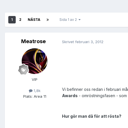
1
2
NÄSTA
Sida 1 av 2
Meatrose
Skrivet
februari 3, 2012
VIP
Vi befinner oss redan i februari mån
1,8k
Awards
- omröstningsfasen - som 
Plats:
Area 11
Hur gör man då för att rösta?