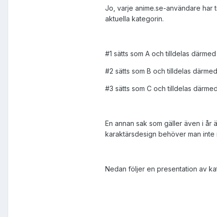
Jo, varje anime.se-användare har tr
aktuella kategorin.
#1 sätts som A och tilldelas därme
#2 sätts som B och tilldelas därme
#3 sätts som C och tilldelas därme
En annan sak som gäller även i år ä
karaktärsdesign behöver man inte r
Nedan följer en presentation av kat