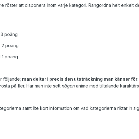
e röster att disponera inom varje kategori. Rangordna helt enkelt de 
d 3 poäng
d 2 poäng
d 1 poäng
r följande;
man deltar i precis den utsträckning man känner för
.
östa på fler. Har man inte sett
någon
anime med tilltalande karaktär
egorierna samt lite kort information om vad kategorierna riktar in sig