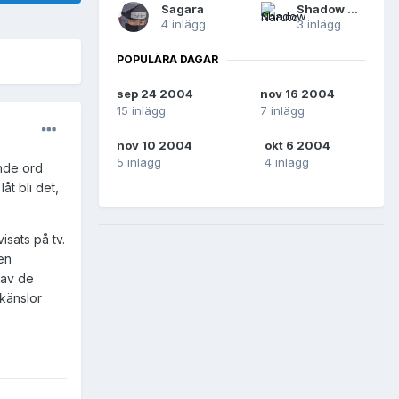
Sagara
Shadow Naruto
4 inlägg
3 inlägg
POPULÄRA DAGAR
sep 24 2004
nov 16 2004
15 inlägg
7 inlägg
nov 10 2004
okt 6 2004
5 inlägg
4 inlägg
ande ord
åt bli det,
sats på tv.
en
 av de
 känslor