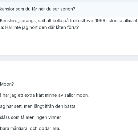
skänslor som du får när du ser serien?
 Kenshiro_sprängs, satt att kolla på frukostteve. 1996 i största allmän
: Har inte jag hört den där låten förut?
or Moon?
så har jag ett extra kärt minne av sailor moon.
ag har sett, men långt ifrån den bästa.
 slåss som få men ingen vinner.
 bara måntiara, och dödar alla.