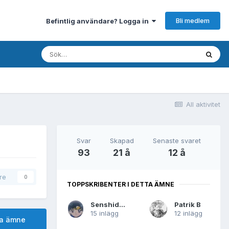
Bli medlem
Befintlig användare? Logga in
All aktivitet
Svar
Skapad
Senaste svaret
93
21 å
12 å
are
0
TOPPSKRIBENTER I DETTA ÄMNE
Senshidude
Patrik B
15 inlägg
12 inlägg
ta ämne