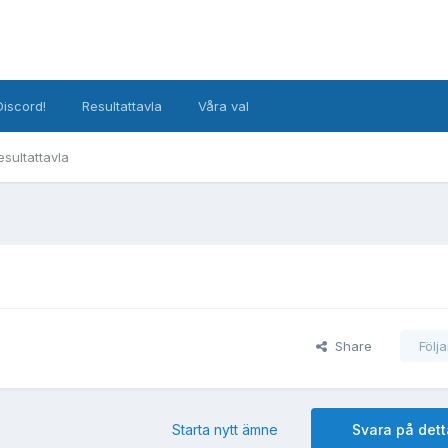
Discord!
Resultattavla
Våra val
esultattavla
Share
Följ
Starta nytt ämne
Svara på det