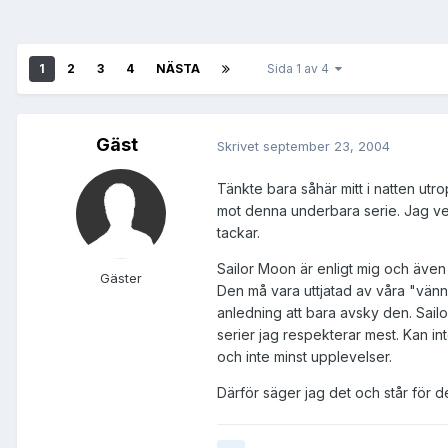
1
2
3
4
NÄSTA
Sida 1 av 4
Gäst
Skrivet
september 23, 2004
Tänkte bara såhär mitt i natten utr
mot denna underbara serie. Jag vet 
tackar.
Sailor Moon är enligt mig och även
Gäster
Den må vara uttjatad av våra "vänn
anledning att bara avsky den. Sai
serier jag respekterar mest. Kan in
och inte minst upplevelser.
Därför säger jag det och står för d