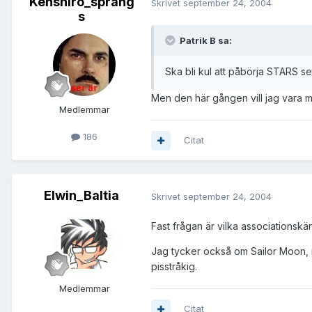
Kenshiro_spräng
Skrivet
september 24, 2004
s
Patrik B sa:
Ska bli kul att påbörja STARS s
Men den här gången vill jag vara m
Medlemmar
186
Citat
Elwin_Baltia
Skrivet
september 24, 2004
Fast frågan är vilka associationskä
Jag tycker också om Sailor Moon, m
pisstråkig.
Medlemmar
Citat