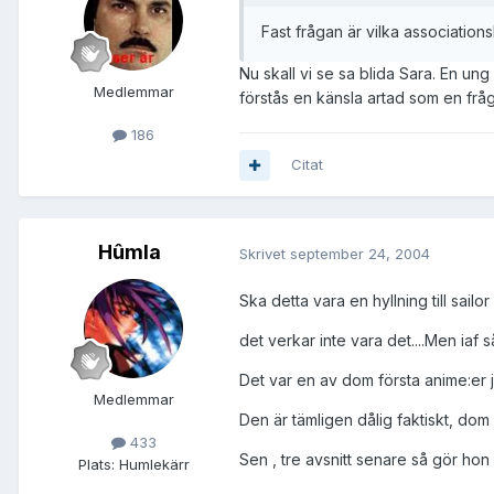
Fast frågan är vilka association
Nu skall vi se sa blida Sara. En ung
Medlemmar
förstås en känsla artad som en fråga
186
Citat
Hûmla
Skrivet
september 24, 2004
Ska detta vara en hyllning till sail
det verkar inte vara det....Men iaf 
Det var en av dom första anime:er j
Medlemmar
Den är tämligen dålig faktiskt, dom
433
Sen , tre avsnitt senare så gör hon
Plats:
Humlekärr