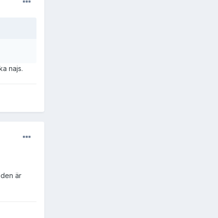
ka najs.
 den är