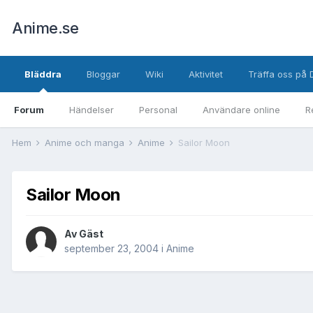
Anime.se
Bläddra
Bloggar
Wiki
Aktivitet
Träffa oss på 
Forum
Händelser
Personal
Användare online
R
Hem
Anime och manga
Anime
Sailor Moon
Sailor Moon
Av Gäst
september 23, 2004
i
Anime