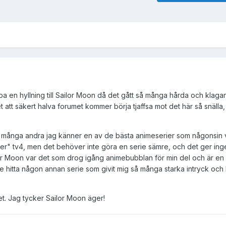
opa en hyllning till Sailor Moon då det gått så många hårda och klag
att säkert halva forumet kommer börja tjaffsa mot det här så snälla, l
 många andra jag känner en av de bästa animeserier som någonsin vi
er" tv4, men det behöver inte göra en serie sämre, och det ger ing
lor Moon var det som drog igång animebubblan för min del och är en
te hitta någon annan serie som givit mig så många starka intryck och
et. Jag tycker Sailor Moon äger!