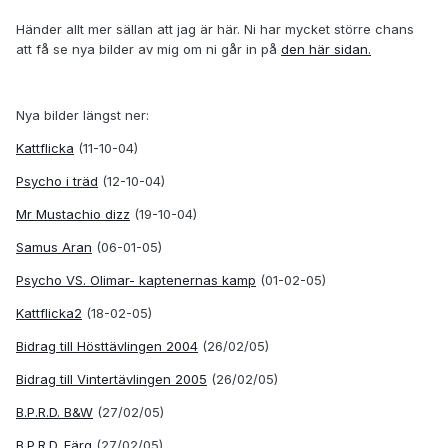
Händer allt mer sällan att jag är här. Ni har mycket större chans
att få se nya bilder av mig om ni går in på
den här sidan.
Nya bilder längst ner:
Kattflicka
(11-10-04)
Psycho i träd
(12-10-04)
Mr Mustachio dizz
(19-10-04)
Samus Aran
(06-01-05)
Psycho VS. Olimar- kaptenernas kamp
(01-02-05)
Kattflicka2
(18-02-05)
Bidrag till Hösttävlingen 2004
(26/02/05)
Bidrag till Vintertävlingen 2005
(26/02/05)
B.P.R.D. B&W
(27/02/05)
B.P.R.D. Färg
(27/02/05)