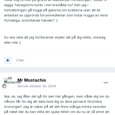
lägga Tamagotchi-turds i min brevlåda nu? Kan jag i
fortsättningen gå tryggt på gatorna om kvällarna utan att bli
antastad av upprörda forummedlemar som hotar hugga av mina
förhatliga, öronritande händer? ;)
Du ska veta att jag fortfarande skyller allt på dig Hellis, misstag
eller inte ;)
Citat
Mr Mustachio
Skrivet
oktober 16, 2004
Nja, ok, jag låter det gå för den här gången, men nåde dig om du
nånsin får för dig att dela med dig av dina perverst förvridna
öronorgier! Jag är säker på att det finns många mörka sexsidor
på nätet där du kan stilla din sjuka fetish om du nu är så emot att