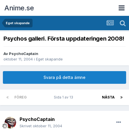
Anime.se
Eget skapande
Psychos galleri. Första uppdateringen 2008!
Av
PsychoCaptain
oktober 11, 2004
i
Eget skapande
Svara på detta ämne
FÖREG
Sida 1 av 13
NÄSTA
PsychoCaptain
Skrivet
oktober 11, 2004