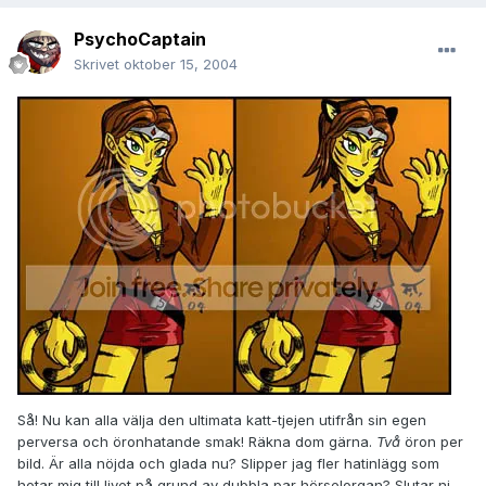
PsychoCaptain
Skrivet
oktober 15, 2004
Så! Nu kan alla välja den ultimata katt-tjejen utifrån sin egen
perversa och öronhatande smak! Räkna dom gärna.
Två
öron per
bild. Är alla nöjda och glada nu? Slipper jag fler hatinlägg som
hotar mig till livet på grund av dubbla par hörselorgan? Slutar ni