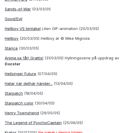
Sands-of-War
(03/03/05
Good/Evil
Hellboy VS tentakel
Liten GIF-animation (20/03/05)
Hellboy
(20/03/05)
Hellboy är © Mike Mignola
Stance
(30/03/05)
Anime.se 1år! Grattis!
(31/03/05) Hyllningsserie på uppdrag av
Docster
Hellsinger Future
(07/04/05)
Hatar när dethär händer...
(13/04/05)
Starpatch
(18/04/05)
Starpatch color
(30/04/05)
Henry Townshend
(29/05/05)
The Legend of PsychoCaptain
(25/06/05)
Kratos
(14/07/05)
lite naket i denna bilden