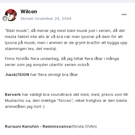
Wilcon
Skrivet
november 24, 2004
"Bäst musik", då menar jag mest bäst musik just i serien, då det
mesta faktist inte alls är så bra när man lyssnar på dem för att
lyssna på musik, men i animen är de grymt bra(för att bygga upp
stämningen tex, det mesta).
Finns förstås flera undantag, då jag hittat flera låtar i många
serier som jag avnjuter utanför serien också.
.hack//SIGN
har flera otroligt bra låtar
Berserk
har väldigt bra soundtrack det med, med, precis som Mr
Mustachio sa, den mäktiga "forces", vilket troligtvis är den bästa
animelåten jag hört :)
Rurouni Kenshin - Reminiscence
(första OVAn)