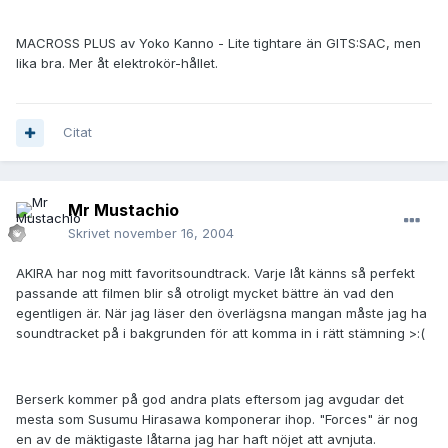
MACROSS PLUS av Yoko Kanno - Lite tightare än GITS:SAC, men
lika bra. Mer åt elektrokör-hållet.
Citat
Mr Mustachio
Skrivet
november 16, 2004
AKIRA har nog mitt favoritsoundtrack. Varje låt känns så perfekt
passande att filmen blir så otroligt mycket bättre än vad den
egentligen är. När jag läser den överlägsna mangan måste jag ha
soundtracket på i bakgrunden för att komma in i rätt stämning >:(
Berserk kommer på god andra plats eftersom jag avgudar det
mesta som Susumu Hirasawa komponerar ihop. "Forces" är nog
en av de mäktigaste låtarna jag har haft nöjet att avnjuta.