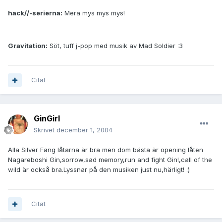
hack//-serierna:
Mera mys mys mys!
Gravitation:
Söt, tuff j-pop med musik av Mad Soldier :3
Citat
GinGirl
Skrivet
december 1, 2004
Alla Silver Fang låtarna är bra men dom bästa är opening låten
Nagareboshi Gin,sorrow,sad memory,run and fight Gin!,call of the
wild är också bra.Lyssnar på den musiken just nu,härligt! :)
Citat