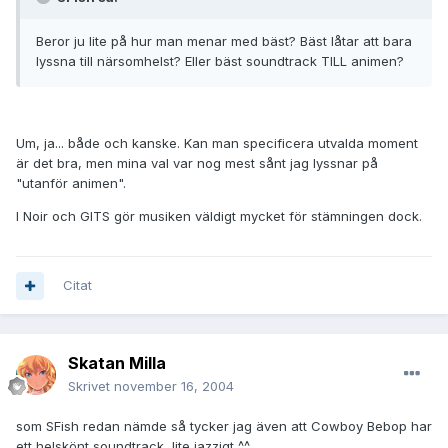
Beror ju lite på hur man menar med bäst? Bäst låtar att bara
lyssna till närsomhelst? Eller bäst soundtrack TILL animen?
Um, ja... både och kanske. Kan man specificera utvalda moment
är det bra, men mina val var nog mest sånt jag lyssnar på
"utanför animen".
I Noir och GITS gör musiken väldigt mycket för stämningen dock.
Citat
Skatan Milla
Skrivet
november 16, 2004
som SFish redan nämde så tycker jag även att Cowboy Bebop har
ett helskönt soundtrack, lite jazzigt ^^