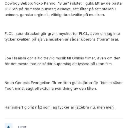
Cowboy Bebop; Yoko Kanno, "Blue" i slutet... guld. Ett av de bästa
OST:en på de flesta punkter; allsidigt, rätt låtar på rätt ställen i
animen, ganska orginellt, väldigt bra kvalite på musiken.
FLCL, soundtracket gör grymt mycket för FLCL, även om jag inte
tycker kvaliten på själva musiken är sådär überbra ("bara" bra).
Joe Hisaishi gör alltid trevlig musik till Ghiblis filmer, även om den
för det mesta inte är sådär superskoj att lyssna på utan film.
Neon Genesis Evangelion får en liten guldstjärna för "Komm süser
Tod", minst sagt effektfull användning av den låten.
Har säkert glömt nått som jag tycker är jättebra nu, men men...
Citat