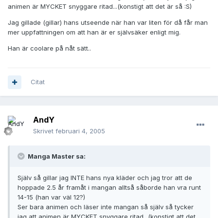
animen är MYCKET snyggare ritad...(konstigt att det är så :S)
Jag gillade (gillar) hans utseende när han var liten för då får man
mer uppfattningen om att han är er självsäker enligt mig.
Han är coolare på nåt sätt..
Citat
AndY
Skrivet
februari 4, 2005
Manga Master sa:
Själv så gillar jag INTE hans nya kläder och jag tror att de
hoppade 2.5 år framåt i mangan alltså såborde han vra runt
14-15 (han var väl 12?)
Ser bara animen och läser inte mangan så själv så tycker
jag att animen är MYCKET snyggare ritad...(konstigt att det