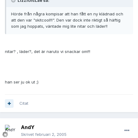
LizZiGicLae sa:
Hörde från några kompisar att han fått en ny klädnad och
att den var "skitcool!!!". Den var dock inte riktigt så häftig
som jag hoppats, väntade mig lite nitar och läder!!
nitar? , läder?, det är naruto vi snackar om!!!
han ser ju ok ut ;)
Citat
AndY
Skrivet
februari 2, 2005