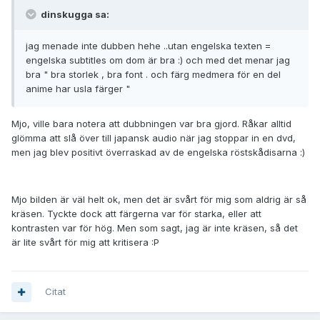
dinskugga sa:
jag menade inte dubben hehe ..utan engelska texten =
engelska subtitles om dom är bra :) och med det menar jag
bra " bra storlek , bra font . och färg medmera för en del
anime har usla färger "
Mjo, ville bara notera att dubbningen var bra gjord. Råkar alltid
glömma att slå över till japansk audio när jag stoppar in en dvd,
men jag blev positivt överraskad av de engelska röstskådisarna :)
Mjo bilden är väl helt ok, men det är svårt för mig som aldrig är så
kräsen. Tyckte dock att färgerna var för starka, eller att
kontrasten var för hög. Men som sagt, jag är inte kräsen, så det
är lite svårt för mig att kritisera :P
Citat