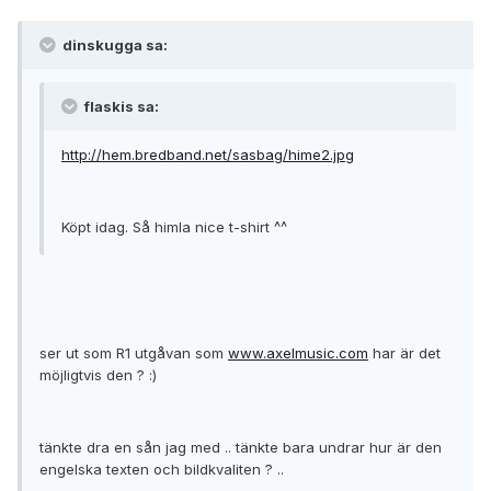
dinskugga sa:
flaskis sa:
http://hem.bredband.net/sasbag/hime2.jpg
Köpt idag. Så himla nice t-shirt ^^
ser ut som R1 utgåvan som
www.axelmusic.com
har är det
möjligtvis den ? :)
tänkte dra en sån jag med .. tänkte bara undrar hur är den
engelska texten och bildkvaliten ? ..