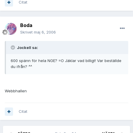
Citat
Boda
Skrivet
maj 6, 2006
JockeII sa:
600 spänn för hela NGE? =O Jäklar vad billigt! Var beställde
du ifrån? ^^
Webbhallen
Citat