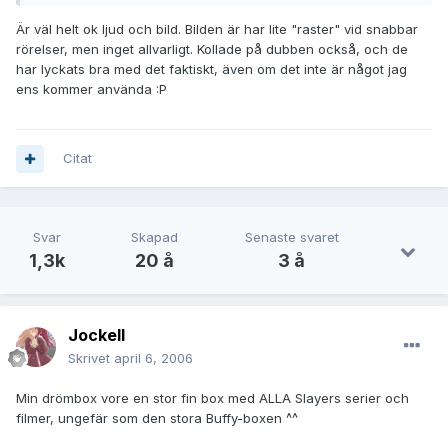
Är väl helt ok ljud och bild. Bilden är har lite "raster" vid snabbar
rörelser, men inget allvarligt. Kollade på dubben också, och de
har lyckats bra med det faktiskt, även om det inte är något jag
ens kommer använda :P
Citat
Svar
Skapad
Senaste svaret
1,3k
20 å
3 å
JockeII
Skrivet
april 6, 2006
Min drömbox vore en stor fin box med ALLA Slayers serier och
filmer, ungefär som den stora Buffy-boxen ^^