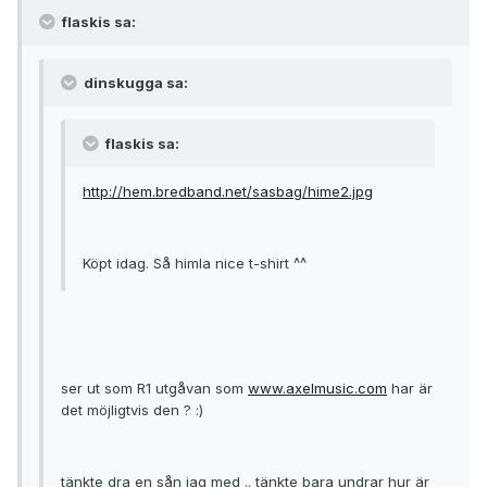
flaskis sa:
dinskugga sa:
flaskis sa:
http://hem.bredband.net/sasbag/hime2.jpg
Köpt idag. Så himla nice t-shirt ^^
ser ut som R1 utgåvan som
www.axelmusic.com
har är
det möjligtvis den ? :)
tänkte dra en sån jag med .. tänkte bara undrar hur är