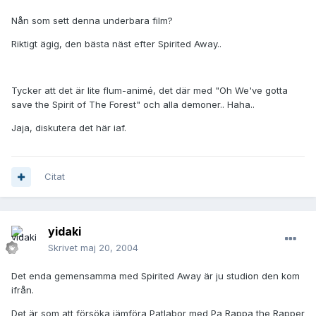
Nån som sett denna underbara film?
Riktigt ägig, den bästa näst efter Spirited Away..
Tycker att det är lite flum-animé, det där med "Oh We've gotta
save the Spirit of The Forest" och alla demoner.. Haha..
Jaja, diskutera det här iaf.
Citat
yidaki
Skrivet
maj 20, 2004
Det enda gemensamma med Spirited Away är ju studion den kom
ifrån.
Det är som att försöka jämföra Patlabor med Pa Rappa the Rapper