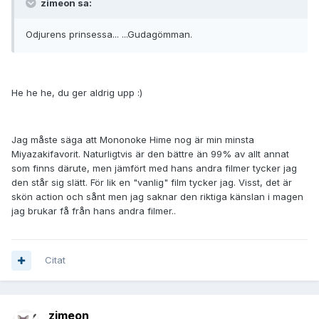
zimeon sa:
Odjurens prinsessa... ...Gudagömman.
He he he, du ger aldrig upp :)
Jag måste säga att Mononoke Hime nog är min minsta
Miyazakifavorit. Naturligtvis är den bättre än 99% av allt annat
som finns därute, men jämfört med hans andra filmer tycker jag
den står sig slätt. För lik en "vanlig" film tycker jag. Visst, det är
skön action och sånt men jag saknar den riktiga känslan i magen
jag brukar få från hans andra filmer..
Citat
zimeon