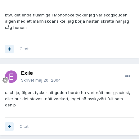
btw, det enda flummiga i Mononoke tycker jag var skogsguden,
älgen med ett människoansikte, jag börja nästan skratta när jag
såg honom.
Citat
Exile
Skrivet
maj 20, 2004
usch ja, älgen, tycker att guden borde ha vart nått mer graciöst,
eller hur det stavas, nått vackert, inget så avskyvärt fult som
den:p
Citat