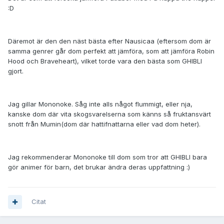
:D
Däremot är den den näst bästa efter Nausicaa (eftersom dom är
samma genrer går dom perfekt att jämföra, som att jämföra Robin
Hood och Braveheart), vilket torde vara den bästa som GHIBLI
gjort.
Jag gillar Mononoke. Såg inte alls något flummigt, eller nja,
kanske dom där vita skogsvarelserna som känns så fruktansvärt
snott från Mumin(dom där hattifnattarna eller vad dom heter).
Jag rekommenderar Mononoke till dom som tror att GHIBLI bara
gör animer för barn, det brukar ändra deras uppfattning :)
Citat