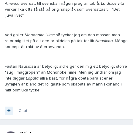
America
översatt till svenska i någon programtablå.
La dolce vita
verkar lika ofta få stå på originalspråk som översättas till "Det
ljuva livet".
Vad gäller
Mononoke Hime
så tycker jag om den massor, men
retar mig litet på att den är alldeles på tok för lik
Nausicaa
. Många
koncept är rakt av återanvända.
Fastän Nausicaa är betydligt äldre ger den mig ett betydligt större
"sug i maggropen" än Mononoke hime. Men jag undrar om jag
inte diggar
Laputa
allra bäst, för några obetalbara scener!
Byfajten är bland det roligaste som skapats av människohand i
mitt ödmjuka tycke!
Citat