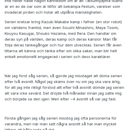
inte heller hade någon kännedom om är att Tatsumiyajima island
är en av de öar som är tillför att bekämpa Festum, varelser som
invaderat jorden och hotar att utplåna mänskligheten.
Serien kretsar kring Kazuki Makabe kamp i fafner (en stor robot)
om världens framtid, men även Soushi Minashiro, Maya Toomi,
Kouyou Kasugai, Shouko Hazama, med flera. Den handlar om
deras syn på världen, deras kamp och deras känslor. Man får
följa deras tankegångar och hur dem utvecklas. Serien får även
tittarna att känna och tänka efter om olika saker, man blir helt
enkelt emotionellt engagerad i serien och dess karaktärer.
När jag först såg serien, så gjorde jag misstaget att döma serien
efter två avsnitt. Något jag skäms över nu om jag ska vara ärlig,
för att jag inte riktigt förstod allt efter två avsnitt dömde jag serien
att vara icke sevärd. Det dröjde två månader innan jag satte mig
och började se den igen. Men efter ~4 avsnitt så var jag fast.
Första gången jag såg serien misstog jag ofta personerna för
varandra, men när man sett några avsnitt så har man mycket
lättare att hålla reda på det.