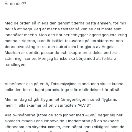
Är du där??
Med de orden så inleds den genom tiderna bästa animen, för min
del så att säga. Jag är mecha fantast så kan se det mesta som
innehåller mecha. Men den här serienbygger egentligen inte kring
mecha striderna, utan är istället fokuserad på karaktärerna och
deras utveckling. Introt och outrot som har gjorts av Angela.
Musiken är oerhört passande och skapar en alldeles perfekt
stämning i serien. Men jag kanske ska börja med att förklara
handlingen.
Vi befinner oss på en ö, Tatsumiyajima island, man skulle kunna
kalla den för ett lugnt paradis. Inga större händelser här alltså.
Men en dag så går flyglarmet (är egentligen inte ett flyglarm,
men...), alla skärmar på ön visar texten "ALVIS".
Alla ö-invånarna (utom de som jobbar med ALVIS) beger sig ner i
skyddsrummen i öns innanvälde. Ungdomarna på ön saknade
kännedom om skyddsrummen, men något ännu viktigare som de