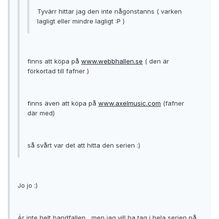
Tyvärr hittar jag den inte någonstanns ( varken
lagligt eller mindre lagligt :P )
finns att köpa på
www.webbhallen.se
( den är
förkortad till fafner )
finns även att köpa på
www.axelmusic.com
(fafner
där med)
så svårt var det att hitta den serien :)
Jo jo :)
Är inte helt handfallen , men jag vill ha tag i hela serien på