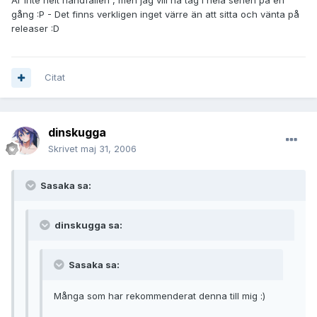
Är inte helt handfallen , men jag vill ha tag i hela serien på en
gång :P - Det finns verkligen inget värre än att sitta och vänta på
releaser :D
Citat
dinskugga
Skrivet
maj 31, 2006
Sasaka sa:
dinskugga sa:
Sasaka sa:
Många som har rekommenderat denna till mig :)