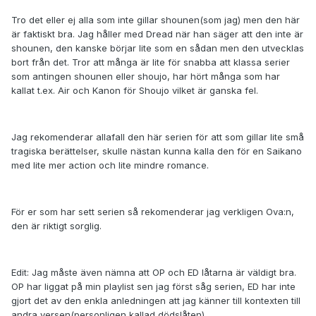
Tro det eller ej alla som inte gillar shounen(som jag) men den här
är faktiskt bra. Jag håller med Dread när han säger att den inte är
shounen, den kanske börjar lite som en sådan men den utvecklas
bort från det. Tror att många är lite för snabba att klassa serier
som antingen shounen eller shoujo, har hört många som har
kallat t.ex. Air och Kanon för Shoujo vilket är ganska fel.
Jag rekomenderar allafall den här serien för att som gillar lite små
tragiska berättelser, skulle nästan kunna kalla den för en Saikano
med lite mer action och lite mindre romance.
För er som har sett serien så rekomenderar jag verkligen Ova:n,
den är riktigt sorglig.
Edit: Jag måste även nämna att OP och ED låtarna är väldigt bra.
OP har liggat på min playlist sen jag först såg serien, ED har inte
gjort det av den enkla anledningen att jag känner till kontexten till
andra versen(personligen kallad dödslåten).