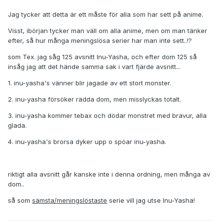
Jag tycker att detta är ett måste för alla som har sett på anime.
Visst, ibörjan tycker man väll om alla anime, men om man tänker
efter, så hur många meningslösa serier har man inte sett..!?
som Tex. jag såg 125 avsnitt Inu-Yasha, och efter dom 125 så
insåg jag att det hände samma sak i vart fjärde avsnitt...
1. inu-yasha's vänner blir jagade av ett stort monster.
2. inu-yasha försöker rädda dom, men misslyckas totalt.
3. inu-yasha kommer tebax och dödar monstret med bravur, alla
glada.
4. inu-yasha's brorsa dyker upp o spöar inu-yasha.
riktigt alla avsnitt går kanske inte i denna ordning, men många av
dom..
så som
sämsta/meningslöstaste
serie vill jag utse Inu-Yasha!