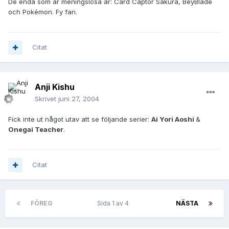
De enda som är meningslösa är: Card Captor Sakura, BeyBlade
och Pokémon. Fy fan.
Citat
Anji Kishu
Skrivet
juni 27, 2004
Fick inte ut något utav att se följande serier:
Ai Yori Aoshi
&
Onegai Teacher
.
Citat
FÖREG
Sida 1 av 4
NÄSTA