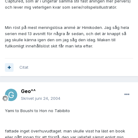
Captured, som är i ungefär samma stil fast aningen mer pervers)
och lever mig veterligen kvar som serie/rollspelsillustratör.
Min röst på mest meningslösa animé är Himikoden. Jag såg hela
serien med 13 avsnitt för några år sedan, och det är knappt så
jag skulle känna igen den om jag såg den idag. Maken till
fullkomligt innehållslöst skit får man leta efter.
Citat
Geo^^
Skrivet
juni 24, 2004
Yami to Boushi to Hon no Tabibito
fattade inget överhuvudtaget. man skulle visst ha läst en book
eller nått innan för att förstå. den var iallafall sämst enligt mig