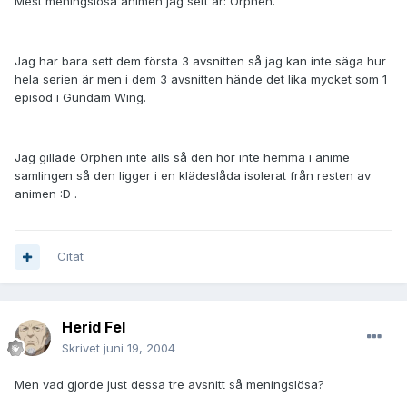
Mest meningslösa animen jag sett är: Orphen.
Jag har bara sett dem första 3 avsnitten så jag kan inte säga hur
hela serien är men i dem 3 avsnitten hände det lika mycket som 1
episod i Gundam Wing.
Jag gillade Orphen inte alls så den hör inte hemma i anime
samlingen så den ligger i en klädeslåda isolerat från resten av
animen :D .
Citat
Herid Fel
Skrivet
juni 19, 2004
Men vad gjorde just dessa tre avsnitt så meningslösa?