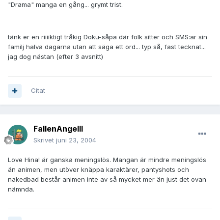
"Drama" manga en gång... grymt trist.
tänk er en riiiiktigt tråkig Doku-såpa där folk sitter och SMS:ar sin
familj halva dagarna utan att säga ett ord... typ så, fast tecknat...
jag dog nästan (efter 3 avsnitt)
Citat
FallenAngelII
Skrivet
juni 23, 2004
Love Hina! är ganska meningslös. Mangan är mindre meningslös
än animen, men utöver knäppa karaktärer, pantyshots och
nakedbad består animen inte av så mycket mer än just det ovan
nämnda.