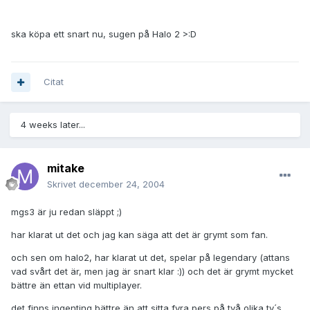
ska köpa ett snart nu, sugen på Halo 2 >:D
Citat
4 weeks later...
mitake
Skrivet
december 24, 2004
mgs3 är ju redan släppt ;)
har klarat ut det och jag kan säga att det är grymt som fan.
och sen om halo2, har klarat ut det, spelar på legendary (attans
vad svårt det är, men jag är snart klar :)) och det är grymt mycket
bättre än ettan vid multiplayer.
det finns ingenting bättre än att sitta fyra pers på två olika tv´s