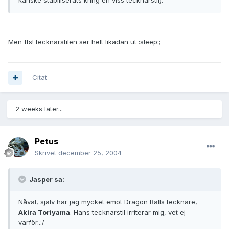
kanske stabiliserats kring en viss tecknarstil).
Men ffs! tecknarstilen ser helt likadan ut :sleep:;
Citat
2 weeks later...
Petus
Skrivet
december 25, 2004
Jasper sa:
Nåväl, själv har jag mycket emot Dragon Balls tecknare,
Akira Toriyama
. Hans tecknarstil irriterar mig, vet ej
varför..:/