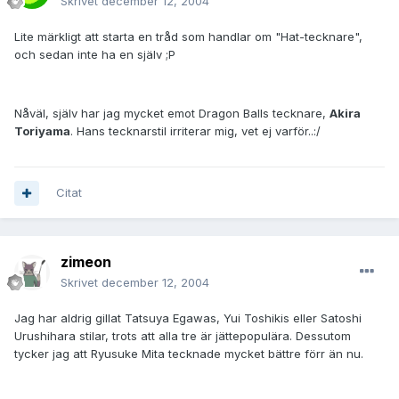
Skrivet
december 12, 2004
Lite märkligt att starta en tråd som handlar om "Hat-tecknare",
och sedan inte ha en själv ;P
Nåväl, själv har jag mycket emot Dragon Balls tecknare,
Akira
Toriyama
. Hans tecknarstil irriterar mig, vet ej varför..:/
Citat
zimeon
Skrivet
december 12, 2004
Jag har aldrig gillat Tatsuya Egawas, Yui Toshikis eller Satoshi
Urushihara stilar, trots att alla tre är jättepopulära. Dessutom
tycker jag att Ryusuke Mita tecknade mycket bättre förr än nu.