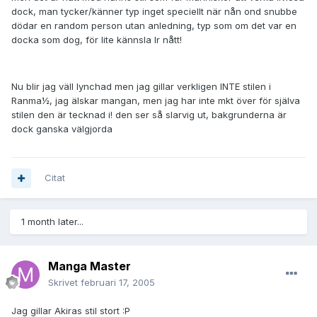
dock, man tycker/känner typ inget speciellt när nån ond snubbe
dödar en random person utan anledning, typ som om det var en
docka som dog, för lite kännsla lr nått!
Nu blir jag väll lynchad men jag gillar verkligen INTE stilen i
Ranma½, jag älskar mangan, men jag har inte mkt över för själva
stilen den är tecknad i! den ser så slarvig ut, bakgrunderna är
dock ganska välgjorda
Citat
1 month later...
Manga Master
Skrivet
februari 17, 2005
Jag gillar Akiras stil stort :P