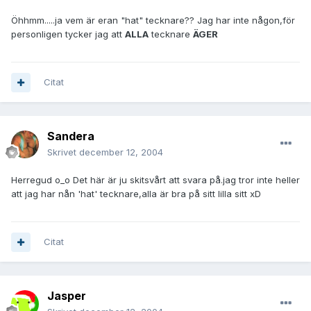
Öhhmm.....ja vem är eran "hat" tecknare?? Jag har inte någon,för
personligen tycker jag att
ALLA
tecknare
ÄGER
Citat
Sandera
Skrivet
december 12, 2004
Herregud o_o Det här är ju skitsvårt att svara på.jag tror inte heller
att jag har nån 'hat' tecknare,alla är bra på sitt lilla sitt xD
Citat
Jasper