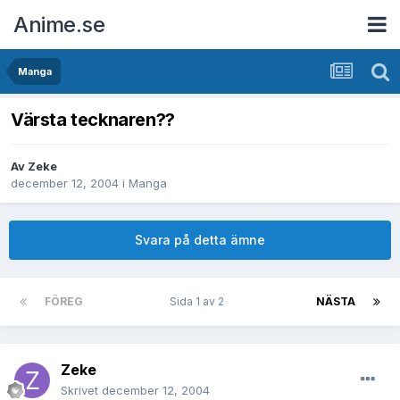
Anime.se
Manga
Värsta tecknaren??
Av
Zeke
december 12, 2004
i
Manga
Svara på detta ämne
FÖREG
Sida 1 av 2
NÄSTA
Zeke
Skrivet
december 12, 2004