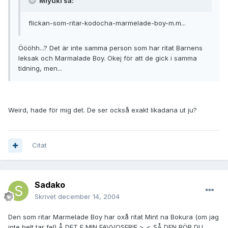
Miyuki sa:
flickan-som-ritar-kodocha-marmelade-boy-m.m...
Öööhh...? Det är inte samma person som har ritat Barnens
leksak och Marmalade Boy. Okej för att de gick i samma
tidning, men...
Weird, hade för mig det. De ser också exakt likadana ut ju?
Citat
Sadako
Skrivet
december 14, 2004
Den som ritar Marmelade Boy har oxå ritat Mint na Bokura (om jag
inte helt tar fel) Å DET E MIN FAVVOSERIE >_< SÅ DEN RÖR DU