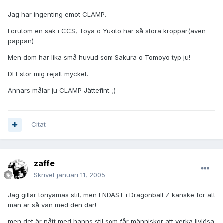
Jag har ingenting emot CLAMP.
Förutom en sak i CCS, Toya o Yukito har så stora kroppar(även
pappan)
Men dom har lika små huvud som Sakura o Tomoyo typ ju!
DEt stör mig rejält mycket.
Annars målar ju CLAMP Jättefint. ;)
Citat
zaffe
Skrivet
januari 11, 2005
Jag gillar toriyamas stil, men ENDAST i Dragonball Z kanske för att
man är så van med den där!
men det är nått med hanns stil som får människor att verka livlösa