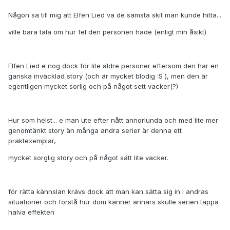
Någon sa till mig att Elfen Lied va de sämsta skit man kunde hitta...
ville bara tala om hur fel den personen hade (enligt min åsikt)
Elfen Lied e nog dock för lite äldre personer eftersom den har en
ganska inväcklad story (och är mycket blodig :S ), men den är
egentligen mycket sorlig och på något sett vacker(?)
Hur som helst... e man ute efter nått annorlunda och med lite mer
genomtänkt story än många andra serier är denna ett
praktexemplar,
mycket sorglig story och på något sätt lite vacker.
för rätta kännslan krävs dock att man kan sätta sig in i andras
situationer och förstå hur dom känner annars skulle serien tappa
halva effekten