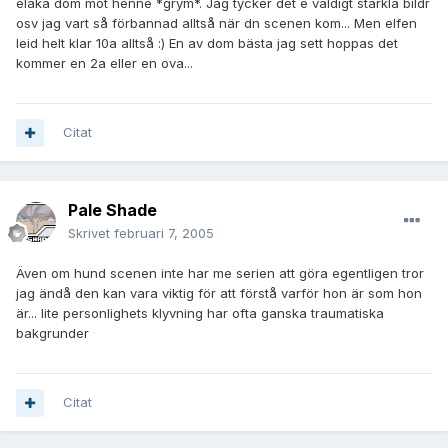
elaka dom mot henne *grym*. Jag tycker det e väldigt starkla bildr
osv jag vart så förbannad alltså när dn scenen kom... Men elfen
leid helt klar 10a alltså :) En av dom bästa jag sett hoppas det
kommer en 2a eller en ova...
Citat
Pale Shade
Skrivet
februari 7, 2005
Även om hund scenen inte har me serien att göra egentligen tror
jag ändå den kan vara viktig för att förstå varför hon är som hon
är... lite personlighets klyvning har ofta ganska traumatiska
bakgrunder
Citat