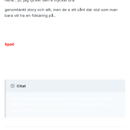
hehe... jo, jag tycker den e mycket bra.
genomtänkt story och allt, men de e ett sånt där slut som man
bara vill ha en föklaring på...
Spoil
Citat
Man e juh ganska säker på att de e Lucy/Nyuu som står
bakom dörren men man vet juh faktiskt inte varför hon
kommit tillbaka eller om de ens e hon