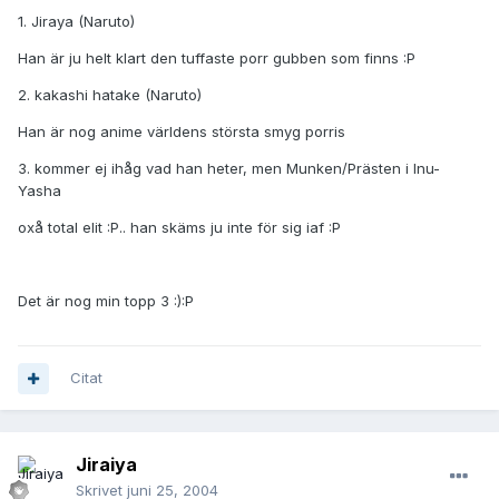
1. Jiraya (Naruto)
Han är ju helt klart den tuffaste porr gubben som finns :P
2. kakashi hatake (Naruto)
Han är nog anime världens största smyg porris
3. kommer ej ihåg vad han heter, men Munken/Prästen i Inu-
Yasha
oxå total elit :P.. han skäms ju inte för sig iaf :P
Det är nog min topp 3 :):P
Citat
Jiraiya
Skrivet
juni 25, 2004