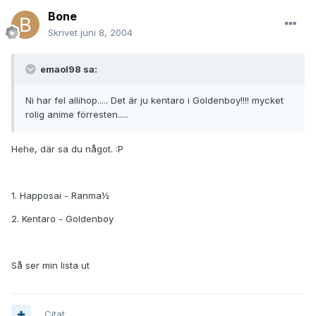
Bone
Skrivet
juni 8, 2004
emaol98 sa:
Ni har fel allihop..... Det är ju kentaro i Goldenboy!!!! mycket
rolig anime förresten.....
Hehe, där sa du något. :P
1. Happosai - Ranma½
2. Kentaro - Goldenboy
Så ser min lista ut
Citat