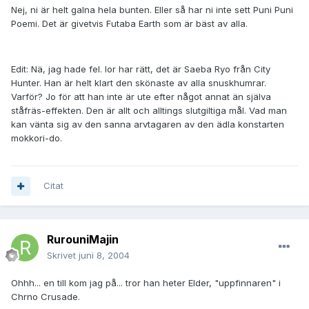
Nej, ni är helt galna hela bunten. Eller så har ni inte sett Puni Puni
Poemi. Det är givetvis Futaba Earth som är bäst av alla.
Edit: Nä, jag hade fel. Ior har rätt, det är Saeba Ryo från City
Hunter. Han är helt klart den skönaste av alla snuskhumrar.
Varför? Jo för att han inte är ute efter något annat än själva
ståfräs-effekten. Den är allt och alltings slutgiltiga mål. Vad man
kan vänta sig av den sanna arvtagaren av den ädla konstarten
mokkori-do.
Citat
RurouniMajin
Skrivet
juni 8, 2004
Ohhh... en till kom jag på... tror han heter Elder, "uppfinnaren" i
Chrno Crusade.