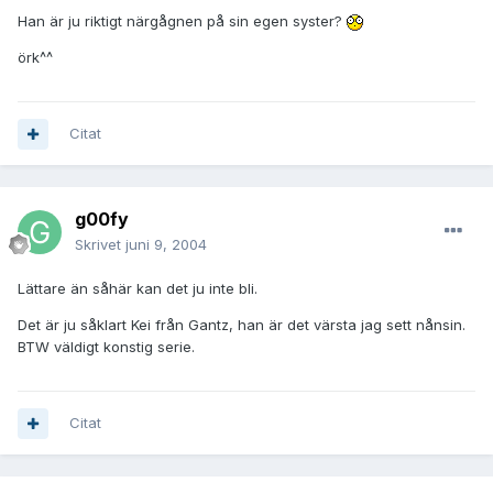
Han är ju riktigt närgågnen på sin egen syster?
örk^^
Citat
g00fy
Skrivet
juni 9, 2004
Lättare än såhär kan det ju inte bli.
Det är ju såklart Kei från Gantz, han är det värsta jag sett nånsin.
BTW väldigt konstig serie.
Citat