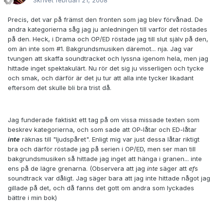
Skrivet
februari 21, 2008
Precis, det var på främst den fronten som jag blev förvånad. De
andra kategorierna såg jag ju anledningen till varför det röstades
på den. Heck, i Drama och OP/ED röstade jag till slut själv på den,
om än inte som #1. Bakgrundsmusiken däremot... nja. Jag var
tvungen att skaffa soundtracket och lyssna igenom hela, men jag
hittade inget spektakulärt. Nu rör det sig ju visserligen och tycke
och smak, och därför är det ju tur att alla inte tycker likadant
eftersom det skulle bli bra trist då.
Jag funderade faktiskt ett tag på om vissa missade texten som
beskrev kategorierna, och som sade att OP-låtar och ED-låtar
inte
räknas till "ljudspåret". Enligt mig var just dessa låtar riktigt
bra och därför röstade jag på serien i OP/ED, men ser man till
bakgrundsmusiken så hittade jag inget att hänga i granen... inte
ens på de lägre grenarna. (Observera att jag
inte
säger att
ef
s
soundtrack var dåligt. Jag säger bara att jag inte hittade något jag
gillade på det, och då fanns det gott om andra som lyckades
bättre i min bok)