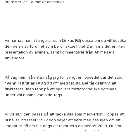
20 röster:
ef - a tale of memories
Vinnarnas namn fungerar som länkar. Följ dessa om du vill besöka
den delen av forumet som berör aktuell titel. Där finns det en liten
presentation av animen, samt kommentarer från Anime.se's
användare.
På väg hem från stan såg jag för övrigt en löpsedel där det stod
"
Vann rätt titlar i A3 2007?
" med fet stil. Det tål definitivt att
diskuteras, men tänk på att spoilers
fortfarande
ska gömmas
under väl namngivna hide-tags.
Vi vill slutligen passa på att tacka alla som medverkat. Hoppas att
ni håller intresset vid liv och väljer att vara med oss igen om ett
knappt år då det blir dags att utvärdera animeåret 2008. Ett stort