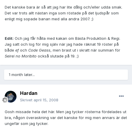
Det kanske bara är så att jag har lite dålig och/eller udda smak.
Det var trots allt nästan inga som röstade på det ljudspår som
enligt mig sopade banan med alla andra 2007. ;)
Edit:
Och jag får hålla med kakan om Bästa Produktion & Regi.
Jag satt och log för mig själv när jag hade räknat 19 röster på
både
ef
och
Code Geass
, men brast ut i skratt när summan för
Seirei no Moribito
också slutade på 19. ;)
1 month later...
Hardan
Skrivet
april 15, 2008
Gosh missade hela det här. Men jag tycker rösterna fördelades ut
bra, någon överaskning var det kanske för mig men annars är det
ungefär som jag tycker.