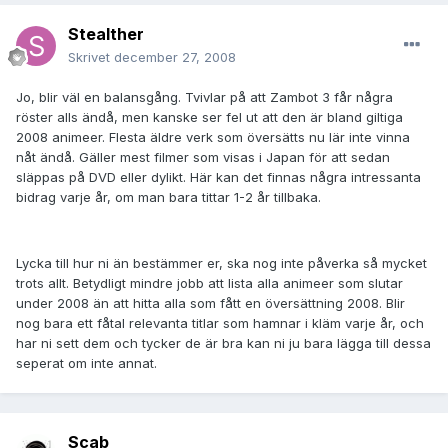
Stealther
Skrivet
december 27, 2008
Jo, blir väl en balansgång. Tvivlar på att Zambot 3 får några
röster alls ändå, men kanske ser fel ut att den är bland giltiga
2008 animeer. Flesta äldre verk som översätts nu lär inte vinna
nåt ändå. Gäller mest filmer som visas i Japan för att sedan
släppas på DVD eller dylikt. Här kan det finnas några intressanta
bidrag varje år, om man bara tittar 1-2 år tillbaka.
Lycka till hur ni än bestämmer er, ska nog inte påverka så mycket
trots allt. Betydligt mindre jobb att lista alla animeer som slutar
under 2008 än att hitta alla som fått en översättning 2008. Blir
nog bara ett fåtal relevanta titlar som hamnar i kläm varje år, och
har ni sett dem och tycker de är bra kan ni ju bara lägga till dessa
seperat om inte annat.
Scab