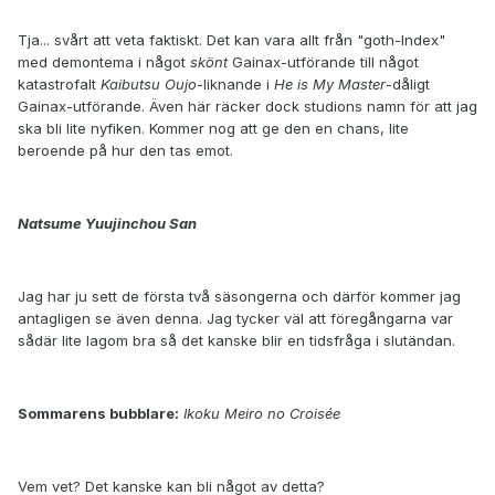
Tja... svårt att veta faktiskt. Det kan vara allt från "goth-Index"
med demontema i något
skönt
Gainax-utförande till något
katastrofalt
Kaibutsu Oujo
-liknande i
He is My Master
-dåligt
Gainax-utförande. Även här räcker dock studions namn för att jag
ska bli lite nyfiken. Kommer nog att ge den en chans, lite
beroende på hur den tas emot.
Natsume Yuujinchou San
Jag har ju sett de första två säsongerna och därför kommer jag
antagligen se även denna. Jag tycker väl att föregångarna var
sådär lite lagom bra så det kanske blir en tidsfråga i slutändan.
Sommarens bubblare:
Ikoku Meiro no Croisée
Vem vet? Det kanske kan bli något av detta?