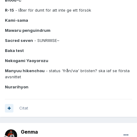
Blood-C
R-15
- låter för dumt för att inte ge ett försök
Kami-sama
Mawaru penguindrum
Sacred seven
- SUNRIIIIISE~
Baka test
Nekogami Yaoyorozu
Manyuu hikenchou
- status 'från/via' brösten? ska iaf se första
avsnittet
Nurarihyon
Citat
Genma