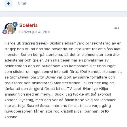
Citat
Sceleris
Skrivet
juli 4, 2011
Fjärde ut:
Sacred Seven
. Skolans ensamvarg blir rekryterad av en
rik tjej: hon vill att han ska använda sin inre kraft för att slåss mot
monster. Serien kör på stentema, så det är stenmonster som äter
ädelstenar och grejer. Den rika tjejen har en privatarmé av
hembiträden och en butler som kan kampsport. Det finns inget
som sticker ut, inget som vi inte sett förut. (Det kändes lite som att
se
Star Driver
, om
Star Driver
var gjort av sämre författare och
regissörer och animatörer.) Monsterstriden i slutet fick mig att
tänka att den är gjord för att bli ett TV-spel. (Han typ väljer
ammunition med en meny...) Suck. Jag tyckte att
Blå exorcist
kändes klyschig, men den var då åtminstone välgjord. Kommer
inte att följa
Sacred Seven
, inte ens för att fnissa varje gång
huvudpersonen får en stor röd kristallfallos i pannan.
5/10
kanske.