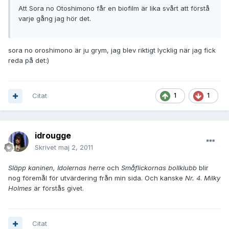
Att Sora no Otoshimono får en biofilm är lika svårt att förstå
varje gång jag hör det.
sora no oroshimono är ju grym, jag blev riktigt lycklig när jag fick
reda på det:)
Citat
1
1
idrougge
Skrivet
maj 2, 2011
Släpp kaninen, Idolernas herre
och
Småflickornas bollklubb
blir
nog föremål för utvärdering från min sida. Och kanske
Nr. 4
.
Milky
Holmes
är förstås givet.
Citat