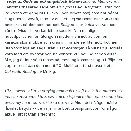
Tredje ut:
Guds anteckningsblock
(
Kami-sama no Memo-chou
).
Lättromanbaserad serie om en gymnasiekille flyttar till stan och
lär känna ett gäng NEET (skol- och arbetslösa) som har något
slags detektivbyrå, ledd av en liten tjej vid namn Alice. JC Staff
animerar, så den som har sett
Railgun
eller
Index
vet vad som
väntar (visuellt). Verkar bli episodiskt. Den manlige
huvudpersonen är, återigen i modern animétradition, en
karaktärslös snubbe som dras in i händelser lite motvilligt men
utan förmåga att säga ifrån. Fast
egentligen
så vill han ju förstås
vara med om äventyr och ha vänner. Vill jag? Se serien alltså?
Mja, jag är inte så intresserad, men jag kommer nog att följa den.
Jag är en sådan dummer.
6/10.
Slutlåten i första avsnittet är
Colorado Bulldog
av Mr. Big.
(
"My sweet Lolita, a preying man eater / left me in the number six
motel. / How was I to know she'd strip me to the bone / and steal
away my heart as well?"
Ska det vara Alice det? Något måste
låtvalet betyda -- de väljer inte bort crosspromotion för någon
aktuell artist utan anledning.)