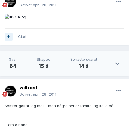
Skrivet
april 28, 2011
Citat
Svar
Skapad
Senaste svaret
64
15 å
14 å
wilfried
Skrivet
april 28, 2011
Somrar golfar jag mest, men några serier tänkte jag kolla på
I första hand