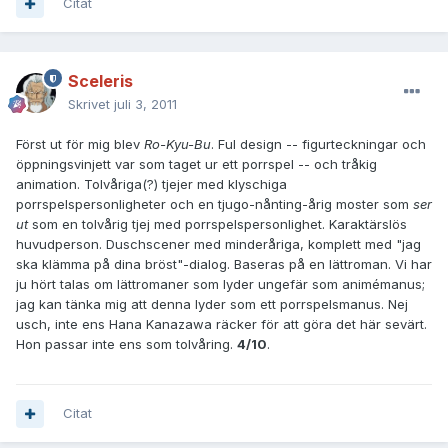
Citat
Sceleris
Skrivet
juli 3, 2011
Först ut för mig blev
Ro-Kyu-Bu
. Ful design -- figurteckningar och
öppningsvinjett var som taget ur ett porrspel -- och tråkig
animation. Tolvåriga(?) tjejer med klyschiga
porrspelspersonligheter och en tjugo-nånting-årig moster som
ser
ut
som en tolvårig tjej med porrspelspersonlighet. Karaktärslös
huvudperson. Duschscener med minderåriga, komplett med "jag
ska klämma på dina bröst"-dialog. Baseras på en lättroman. Vi har
ju hört talas om lättromaner som lyder ungefär som animémanus;
jag kan tänka mig att denna lyder som ett porrspelsmanus. Nej
usch, inte ens Hana Kanazawa räcker för att göra det här sevärt.
Hon passar inte ens som tolvåring.
4/10
.
Citat