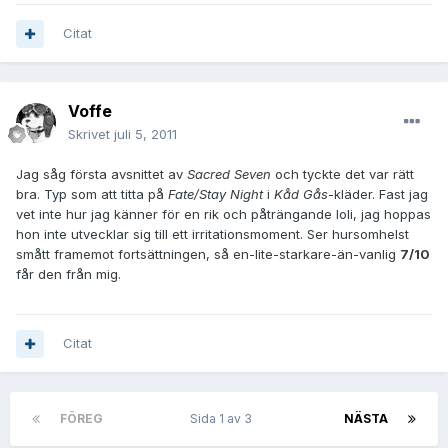
Citat
Voffe
Skrivet
juli 5, 2011
Jag såg första avsnittet av
Sacred Seven
och tyckte det var rätt
bra. Typ som att titta på
Fate/Stay Night
i
Kåd Gås
-kläder. Fast jag
vet inte hur jag känner för en rik och påträngande loli, jag hoppas
hon inte utvecklar sig till ett irritationsmoment. Ser hursomhelst
smått framemot fortsättningen, så en-lite-starkare-än-vanlig
7/10
får den från mig.
Citat
FÖREG
Sida 1 av 3
NÄSTA