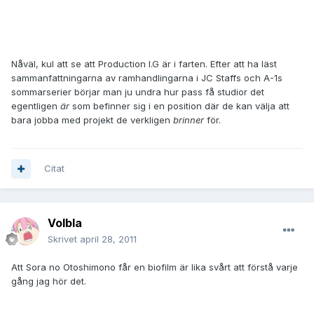
Nåväl, kul att se att Production I.G är i farten. Efter att ha läst
sammanfattningarna av ramhandlingarna i JC Staffs och A-1s
sommarserier börjar man ju undra hur pass få studior det
egentligen
är
som befinner sig i en position där de kan välja att
bara jobba med projekt de verkligen
brinner
för.
Citat
Volbla
Skrivet
april 28, 2011
Att Sora no Otoshimono får en biofilm är lika svårt att förstå varje
gång jag hör det.