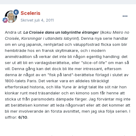
Sceleris
Skrivet
juli 4, 2011
Andra ut:
La Croisée dans un labyrinthe étranger
(
Ikoku Meiro no
Croisée
,
Korsningar i utlandets labyrint
). Denna nya serie handlar
om en ung japansk, renhjärtad och väluppfostrad flicka som blir
hembiträde hos en fransk skyltmakare, och i modern
animétradition så verkar det inte bli någon egentlig handling: det
ser ut att bli en vardagsberättelse, eller "slice-of-life" om man så
vill. Denna gång kan det dock bli lite mer intressant, eftersom
denna är något av en "fisk på land"-berättelse förlagd i slutet av
1800-talets Paris. Det verkar vara en alldeles tillräckligt
efterforskad historia, och lilla Yune är ärligt talat lite söt när hon
klonkar runt med träsandaler och en kimono som får henne att
sticka ut från parismodets dämpade färger. Jag förväntar mig inte
att berättelsen kommer att leda någonvart eller att det kommer att
bli mer involverande än första avsnittet, men jag ska följa serien. I
siffror:
6/10
.