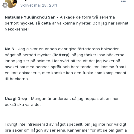
Skrivet
maj 28, 2011
Natsume Yuujinchou San
- Älskade de förra två serierna
oerhört mycket, så detta är välkomna nyheter. Och jag har saknat
Neko-sensei!
No.6
- Jag älskar en annan av originalförfattarens bokserier
något så oerhört mycket (
Battery
), så jag tänker läsa böckerna
innan jag ser på animen. Har svårt att tro att det jag tycker så
mycket om med hennes språk och berättande kan komma fram i
en kort animeserie, men kanske kan den funka som komplement
till böckerna.
Usagi Drop
- Mangan är underbar, så jag hoppas att animen
också ska vara det.
I övrigt inte intresserad av något speciellt, om jag inte hör väldigt
bra saker om någon av serierna. Känner mer för att se om gamla