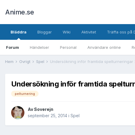
Anime.se
Bläddra
Bloggar
Wiki
Aktivitet
Träffa oss på 
Forum
Händelser
Personal
Användare online
R
Hem
Övrigt
Spel
Undersökning inför framtida spelturneringar
Undersökning inför framtida speltur
pelturnering
Av
Soverejn
september 25, 2014
i
Spel