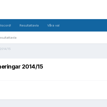
Discord!
Resultattavla
Våra val
esultattavla
 2014/15
neringar 2014/15