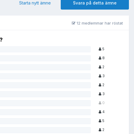
Starta nytt ämne
Svara på detta ämne
12 medlemmar har röstat
g?
5
8
2
3
2
3
0
4
5
2