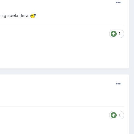
mig spela flera.
1
1