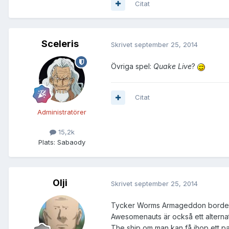
Citat
Sceleris
Skrivet
september 25, 2014
Övriga spel:
Quake Live
?
Citat
Administratörer
15,2k
Plats:
Sabaody
Olji
Skrivet
september 25, 2014
Tycker Worms Armageddon borde fi
Awesomenauts är också ett alternati
The ship om man kan få ihop ett pa