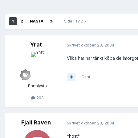
1
2
NÄSTA
Sida 1 av 2
Yrat
Skrivet
oktober 28, 2004
Vilka här har tänkt köpa de imorgo
Citat
Bannlysta
293
Fjall Raven
Skrivet
oktober 28, 2004
*host*