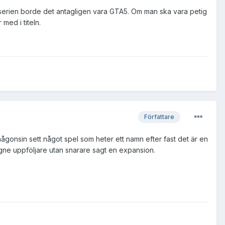
i serien borde det antagligen vara GTA5. Om man ska vara petig
med i titeln.
Författare
någonsin sett något spel som heter ett namn efter fast det är en
gne uppföljare utan snarare sagt en expansion.