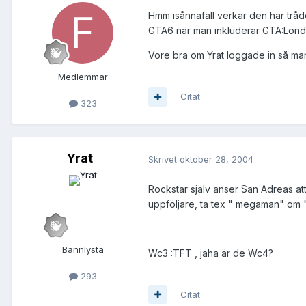
Hmm isånnafall verkar den här tråd
GTA6 när man inkluderar GTA:London
Vore bra om Yrat loggade in så man 
Medlemmar
Citat
323
Yrat
Skrivet
oktober 28, 2004
Rockstar själv anser San Adreas att
uppföljare, ta tex " megaman" om "
Bannlysta
Wc3 :TFT , jaha är de Wc4?
293
Citat