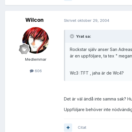
Wilcon
Skrivet
oktober 29, 2004
Yrat sa:
Rockstar själv anser San Adreas 
är en uppföljare, ta tex " mega
Medlemmar
606
Wc3 :TFT , jaha är de Wc4?
Det är väl ändå inte samma sak? H
Uppföljare behöver inte nödvändigt
Citat