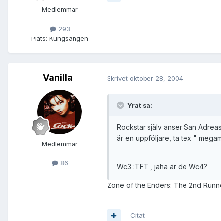
Medlemmar
293
Plats:
Kungsängen
Vanilla
Skrivet
oktober 28, 2004
Yrat sa:
Rockstar själv anser San Adreas 
är en uppföljare, ta tex " mega
Medlemmar
86
Wc3 :TFT , jaha är de Wc4?
Zone of the Enders: The 2nd Runner är
Citat