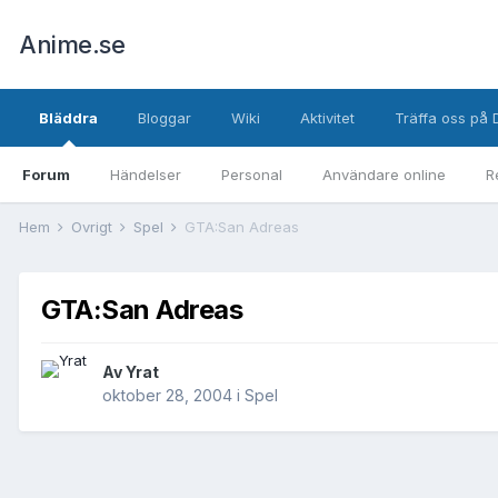
Anime.se
Bläddra
Bloggar
Wiki
Aktivitet
Träffa oss på 
Forum
Händelser
Personal
Användare online
R
Hem
Övrigt
Spel
GTA:San Adreas
GTA:San Adreas
Av
Yrat
oktober 28, 2004
i
Spel