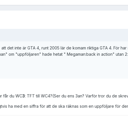
att det inte är GTA 4, runt 2005 lär de komam riktiga GTA 4. För har 
man" om "uppföljaren" hade hetat " Megaman:back in action" utan 2:
ur får du WC
3
: TFT till WC4?(Ser du ens 3an? Varför tror du de skrev
vis ha med en siffra för att de ska räknas som en uppföljare för de