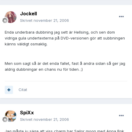
JockeII
Skrivet
november 21, 2006
Enda underbara dubbning jag sett är Hellsing, och sen dom
vidriga gula undertexterna på DVD-versionen gör att subbningen
känns väldigt osmaklig.
Men som sagt så är det enda fallet, fast å andra sidan så ger jag
aldrig dubbningar en chans nu för tiden. ;)
Citat
SpiXx
Skrivet
november 21, 2006
Jag måste ju säga att viss charm har Sailor moon med Anna Bok