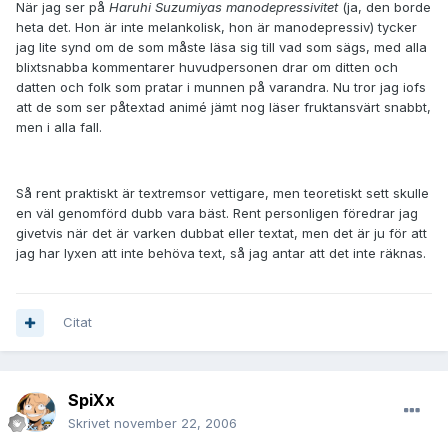
När jag ser på
Haruhi Suzumiyas manodepressivitet
(ja, den borde
heta det. Hon är inte melankolisk, hon är manodepressiv) tycker
jag lite synd om de som måste läsa sig till vad som sägs, med alla
blixtsnabba kommentarer huvudpersonen drar om ditten och
datten och folk som pratar i munnen på varandra. Nu tror jag iofs
att de som ser påtextad animé jämt nog läser fruktansvärt snabbt,
men i alla fall.
Så rent praktiskt är textremsor vettigare, men teoretiskt sett skulle
en väl genomförd dubb vara bäst. Rent personligen föredrar jag
givetvis när det är varken dubbat eller textat, men det är ju för att
jag har lyxen att inte behöva text, så jag antar att det inte räknas.
Citat
SpiXx
Skrivet
november 22, 2006