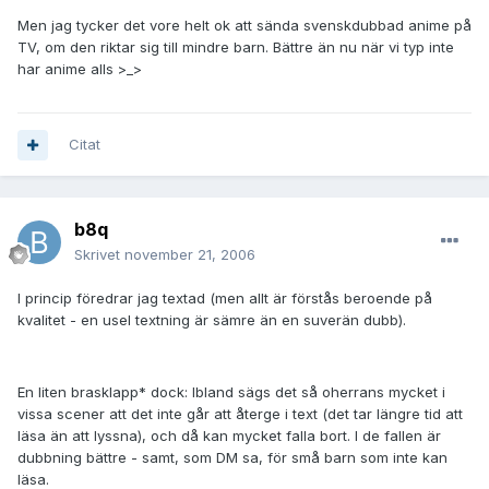
Men jag tycker det vore helt ok att sända svenskdubbad anime på
TV, om den riktar sig till mindre barn. Bättre än nu när vi typ inte
har anime alls >_>
Citat
b8q
Skrivet
november 21, 2006
I princip föredrar jag textad (men allt är förstås beroende på
kvalitet - en usel textning är sämre än en suverän dubb).
En liten brasklapp* dock: Ibland sägs det så oherrans mycket i
vissa scener att det inte går att återge i text (det tar längre tid att
läsa än att lyssna), och då kan mycket falla bort. I de fallen är
dubbning bättre - samt, som DM sa, för små barn som inte kan
läsa.