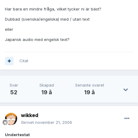
Har bara en mindre fråga, vilket tycker ni är bäst?
Dubbad (svenska/engelska) med / utan text
eller
Japansk audio med engelsk text?
Citat
Svar
Skapad
Senaste svaret
52
19 å
19 å
wikked
Skrivet
november 21, 2006
Undertextat