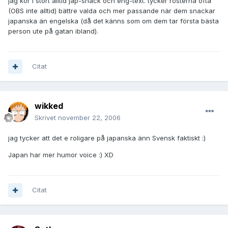
jag kör i stort alltid jap-snack och eng-text. tycker rösterna ofta
(OBS inte alltid) bättre valda och mer passande när dem snackar
japanska än engelska (då det känns som om dem tar första bästa
person ute på gatan ibland).
Citat
wikked
Skrivet
november 22, 2006
jag tycker att det e roligare på japanska änn Svensk faktiskt :)
Japan har mer humor voice :) XD
Citat