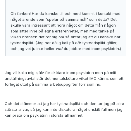
Oh fanken! Har du kanske till och med kommit i kontakt med
något ärende som "spelar på samma mål" som detta? Det
skulle vara intressant att höra något om detta från någon
som sitter inne på egna erfarenheter, men med tanke på
vilken bransch det rör sig om så antar jag att du kanske har
tystnadsplikt. (Jag har dålig koll på
när
tystnadsplikt gäller,
och jag vet ju inte heller
vad
du jobbar med inom psykiatrin.)
Jag vill kalla mig själv för skötare inom psykiatrin men på mitt
anställningsavtal står det mentalskötare vilket IMO känns som ett
förlegat uttal på samma arbetsuppgifter förr som nu.
Och det stämmer att jag har tystnadsplikt och den tar jag på allra
största allvar, så jag kan inte diskutera något enskilt fall men jag
kan prata om psykiatrin i största allmänhet.