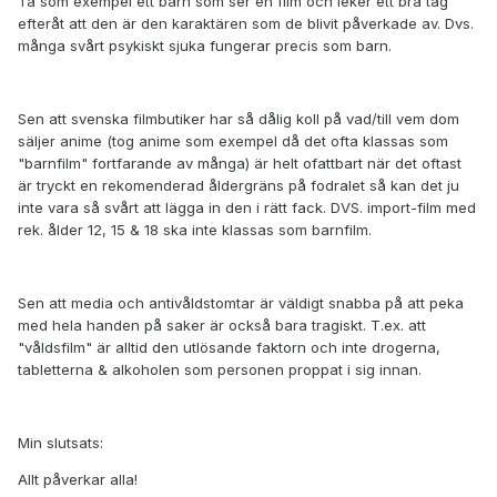
Ta som exempel ett barn som ser en film och leker ett bra tag
efteråt att den är den karaktären som de blivit påverkade av. Dvs.
många svårt psykiskt sjuka fungerar precis som barn.
Sen att svenska filmbutiker har så dålig koll på vad/till vem dom
säljer anime (tog anime som exempel då det ofta klassas som
"barnfilm" fortfarande av många) är helt ofattbart när det oftast
är tryckt en rekomenderad åldergräns på fodralet så kan det ju
inte vara så svårt att lägga in den i rätt fack. DVS. import-film med
rek. ålder 12, 15 & 18 ska inte klassas som barnfilm.
Sen att media och antivåldstomtar är väldigt snabba på att peka
med hela handen på saker är också bara tragiskt. T.ex. att
"våldsfilm" är alltid den utlösande faktorn och inte drogerna,
tabletterna & alkoholen som personen proppat i sig innan.
Min slutsats:
Allt påverkar alla!