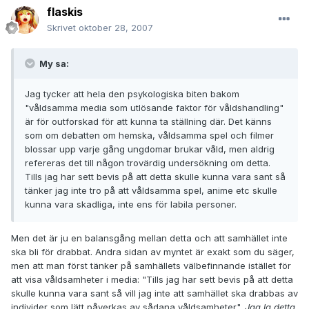
flaskis
Skrivet
oktober 28, 2007
My sa:
Jag tycker att hela den psykologiska biten bakom
"våldsamma media som utlösande faktor för våldshandling"
är för outforskad för att kunna ta ställning där. Det känns
som om debatten om hemska, våldsamma spel och filmer
blossar upp varje gång ungdomar brukar våld, men aldrig
refereras det till någon trovärdig undersökning om detta.
Tills jag har sett bevis på att detta skulle kunna vara sant så
tänker jag inte tro på att våldsamma spel, anime etc skulle
kunna vara skadliga, inte ens för labila personer.
Men det är ju en balansgång mellan detta och att samhället inte
ska bli för drabbat. Andra sidan av myntet är exakt som du säger,
men att man först tänker på samhällets välbefinnande istället för
att visa våldsamheter i media: "Tills jag har sett bevis på att detta
skulle kunna vara sant så vill jag inte att samhället ska drabbas av
individer som lätt påverkas av sådana våldsamheter".
Jag la detta