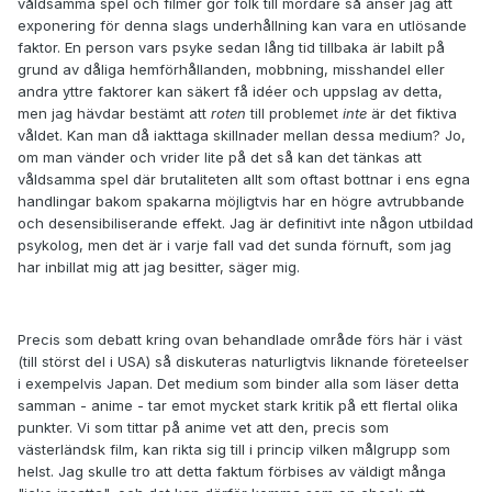
våldsamma spel och filmer gör folk till mördare så anser jag att
exponering för denna slags underhållning kan vara en utlösande
faktor. En person vars psyke sedan lång tid tillbaka är labilt på
grund av dåliga hemförhållanden, mobbning, misshandel eller
andra yttre faktorer kan säkert få idéer och uppslag av detta,
men jag hävdar bestämt att
roten
till problemet
inte
är det fiktiva
våldet. Kan man då iakttaga skillnader mellan dessa medium? Jo,
om man vänder och vrider lite på det så kan det tänkas att
våldsamma spel där brutaliteten allt som oftast bottnar i ens egna
handlingar bakom spakarna möjligtvis har en högre avtrubbande
och desensibiliserande effekt. Jag är definitivt inte någon utbildad
psykolog, men det är i varje fall vad det sunda förnuft, som jag
har inbillat mig att jag besitter, säger mig.
Precis som debatt kring ovan behandlade område förs här i väst
(till störst del i USA) så diskuteras naturligtvis liknande företeelser
i exempelvis Japan. Det medium som binder alla som läser detta
samman - anime - tar emot mycket stark kritik på ett flertal olika
punkter. Vi som tittar på anime vet att den, precis som
västerländsk film, kan rikta sig till i princip vilken målgrupp som
helst. Jag skulle tro att detta faktum förbises av väldigt många