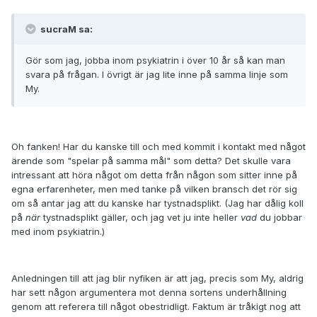
sucraM sa:
Gör som jag, jobba inom psykiatrin i över 10 år så kan man
svara på frågan. I övrigt är jag lite inne på samma linje som
My.
Oh fanken! Har du kanske till och med kommit i kontakt med något
ärende som "spelar på samma mål" som detta? Det skulle vara
intressant att höra något om detta från någon som sitter inne på
egna erfarenheter, men med tanke på vilken bransch det rör sig
om så antar jag att du kanske har tystnadsplikt. (Jag har dålig koll
på
när
tystnadsplikt gäller, och jag vet ju inte heller
vad
du jobbar
med inom psykiatrin.)
Anledningen till att jag blir nyfiken är att jag, precis som My, aldrig
har sett någon argumentera mot denna sortens underhållning
genom att referera till något obestridligt. Faktum är tråkigt nog att