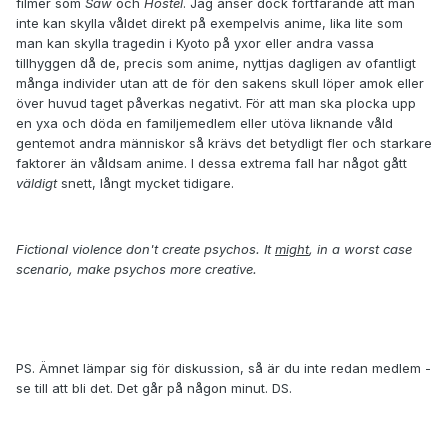
filmer som
Saw
och
Hostel
. Jag anser dock fortfarande att man
inte kan skylla våldet direkt på exempelvis anime, lika lite som
man kan skylla tragedin i Kyoto på yxor eller andra vassa
tillhyggen då de, precis som anime, nyttjas dagligen av ofantligt
många individer utan att de för den sakens skull löper amok eller
över huvud taget påverkas negativt. För att man ska plocka upp
en yxa och döda en familjemedlem eller utöva liknande våld
gentemot andra människor så krävs det betydligt fler och starkare
faktorer än våldsam anime. I dessa extrema fall har något gått
väldigt
snett, långt mycket tidigare.
Fictional violence don't create psychos. It
might
, in a worst case
scenario, make psychos more creative.
PS. Ämnet lämpar sig för diskussion, så är du inte redan medlem -
se till att bli det. Det går på någon minut. DS.