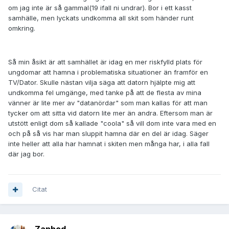
om jag inte är så gammal(19 ifall ni undrar). Bor i ett kasst
samhälle, men lyckats undkomma all skit som händer runt
omkring.
Så min åsikt är att samhället är idag en mer riskfylld plats för
ungdomar att hamna i problematiska situationer än framför en
TV/Dator. Skulle nästan vilja säga att datorn hjälpte mig att
undkomma fel umgänge, med tanke på att de flesta av mina
vänner är lite mer av "datanördar" som man kallas för att man
tycker om att sitta vid datorn lite mer än andra. Eftersom man är
utstött enligt dom så kallade "coola" så vill dom inte vara med en
och på så vis har man sluppit hamna där en del är idag. Säger
inte heller att alla har hamnat i skiten men många har, i alla fall
där jag bor.
Citat