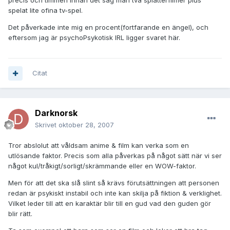
precis och timmen innan det såg man två splatterfilmer plus
spelat lite ofina tv-spel.
Det påverkade inte mig en procent(fortfarande en ängel), och
eftersom jag är psychoPsykotisk IRL ligger svaret här.
Citat
Darknorsk
Skrivet
oktober 28, 2007
Tror abslolut att våldsam anime & film kan verka som en
utlösande faktor. Precis som alla påverkas på något sätt när vi ser
något kul/tråkigt/sorligt/skrämmande eller en WOW-faktor.
Men för att det ska slå slint så krävs förutsättningen att personen
redan är psykiskt instabil och inte kan skilja på fiktion & verklighet.
Vilket leder till att en karaktär blir till en gud vad den guden gör
blir rätt.