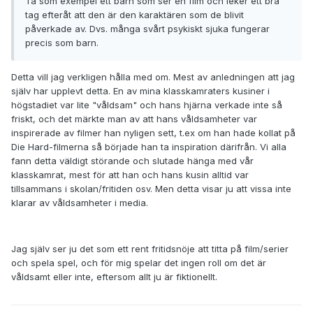
Ta som exempel ett barn som ser en film och leker ett bra
tag efteråt att den är den karaktären som de blivit
påverkade av. Dvs. många svårt psykiskt sjuka fungerar
precis som barn.
Detta vill jag verkligen hålla med om. Mest av anledningen att jag
själv har upplevt detta. En av mina klasskamraters kusiner i
högstadiet var lite "våldsam" och hans hjärna verkade inte så
friskt, och det märkte man av att hans våldsamheter var
inspirerade av filmer han nyligen sett, t.ex om han hade kollat på
Die Hard-filmerna så började han ta inspiration därifrån. Vi alla
fann detta väldigt störande och slutade hänga med vår
klasskamrat, mest för att han och hans kusin alltid var
tillsammans i skolan/fritiden osv. Men detta visar ju att vissa inte
klarar av våldsamheter i media.
Jag själv ser ju det som ett rent fritidsnöje att titta på film/serier
och spela spel, och för mig spelar det ingen roll om det är
våldsamt eller inte, eftersom allt ju är fiktionellt.