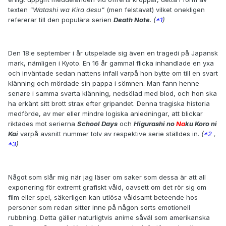
texten
"Watashi wa Kira desu"
(men felstavat) vilket onekligen
refererar till den populära serien
Death Note
.
(
*1
)
Den 18:e september i år utspelade sig även en tragedi på Japansk
mark, nämligen i Kyoto. En 16 år gammal flicka inhandlade en yxa
och inväntade sedan nattens infall varpå hon bytte om till en svart
klänning och mördade sin pappa i sömnen. Man fann henne
senare i samma svarta klänning, nedsölad med blod, och hon ska
ha erkänt sitt brott strax efter gripandet. Denna tragiska historia
medförde, av mer eller mindre logiska anledningar, att blickar
riktades mot serierna
School Days
och
Higurashi no
Na
ku Koro ni
Kai
varpå avsnitt nummer tolv av respektive serie ställdes in.
(
*2
,
*3
)
Något som slår mig när jag läser om saker som dessa är att all
exponering för extremt grafiskt våld, oavsett om det rör sig om
film eller spel, säkerligen kan utlösa våldsamt beteende hos
personer som redan sitter inne på någon sorts emotionell
rubbning. Detta gäller naturligtvis anime såväl som amerikanska