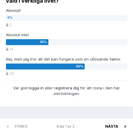
våld i verkliga livet?
Absolut!
0
Absolut inte!
14
Nej, men jag tror att det kan fungera som en utlösande faktor.
26
Var god
logga in
eller
registrera dig
för att rösta i den här
omröstningen.
FÖREG
Sida 1 av 2
NÄSTA