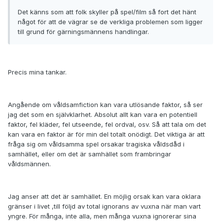
Det känns som att folk skyller på spel/film så fort det hänt
något för att de vägrar se de verkliga problemen som ligger
till grund för gärningsmännens handlingar.
Precis mina tankar.
Angående om våldsamfiction kan vara utlösande faktor, så ser
jag det som en självklarhet. Absolut allt kan vara en potentiell
faktor, fel kläder, fel utseende, fel ordval, osv. Så att tala om det
kan vara en faktor är för min del totalt onödigt. Det viktiga är att
fråga sig om våldsamma spel orsakar tragiska våldsdåd i
samhället, eller om det är samhället som frambringar
våldsmännen.
Jag anser att det är samhället. En möjlig orsak kan vara oklara
gränser i livet ,till följd av total ignorans av vuxna när man vart
yngre. För många, inte alla, men många vuxna ignorerar sina