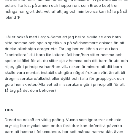
polare lite löst på armen och hoppa runt som Bruce Lee) tror
många har gjort det, vet iaf att jag och min brorsa kan hålla på så
ibland :P
Håller också med Largo-Sama att jag hellre skulle se ens barn
sitta hemma och spela spel/kolla på våldsammare animes än att
dricka alkohol/ta droger etc. För jag har en känsla att du kan
"kontrollera" ditt barn lite lättare ifall han/hon sitter hemma och
spelar istället för att du sitter själv hemma och ditt barn är ute och
röjer, gör i princip va han/hon vill.. risken är mindre att ditt barn
skulle vara mentalt instabil och göra något fruktansvärt än att bli
drogmissbrukare/alkolist eller dylikt och falla för grupptryck och
göra hemskheter.(Alla vet att missbrukare gör i princip allt för att
få tag på det dom behöver)
OBS!
Dread sa också en viktig poäng. Vuxna som ignorerar och inte
bryr sig lika mycket som andra föräldrar kan defenitivt påverka
barn att hamna i fel umgänge, har sett många hamna där, även