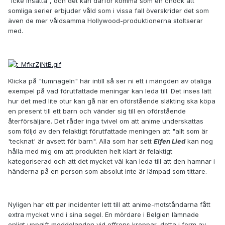
"icke insatta", och det kan därför komma som en chock att
somliga serier erbjuder våld som i vissa fall överskrider det som
även de mer våldsamma Hollywood-produktionerna stoltserar
med.
Klicka på "tumnageln" här intill så ser ni ett i mängden av otaliga
exempel på vad förutfattade meningar kan leda till. Det inses lätt
hur det med lite otur kan gå när en oförstående släkting ska köpa
en present till ett barn och vänder sig till en oförstående
återförsäljare. Det råder inga tvivel om att anime underskattas
som följd av den felaktigt förutfattade meningen att "allt som är
'tecknat' är avsett för barn". Alla som har sett
Elfen Lied
kan nog
hålla med mig om att produkten helt klart är felaktigt
kategoriserad och att det mycket väl kan leda till att den hamnar i
händerna på en person som absolut inte är lämpad som tittare.
Nyligen har ett par incidenter lett till att anime-motståndarna fått
extra mycket vind i sina segel. En mördare i Belgien lämnade
enligt uppgift meddelanden vid offrens kroppar, detta i form av