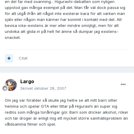
en del far med osanning... Higurashi-debatten som nyligen
uppstod gav många exempel på det. Man får väl dock passa sig
för att utgå ifrån att något inte existerar bara för att varken man
själv eller någon man känner har kommit i kontakt med det. Att
bevisa icke-existens är mer eller mindre omöjligt, men för att
undvika att glida in på helt fel ämne så dumpar jag existens-
snacket.
Citat
Largo
Skrivet
oktober 28, 2007
Om jag var förälder så skulle jag hellre se att mitt barn sitter
hemma och spelar GTA eller tittar på Higurashi än super sig
redlös som många tonåringar gör. Barn som dricker alkohol, röker
och tar droger är enligt mig ett mycket större samhällsproblem än
våldsamma filmer och spel.