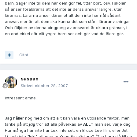
barn. Säger inte till dem när dem gör fel, tittar bort, osv. I skolan
så anser föräldrarna att det inte är deras ansvar längre, utan
lärarnas. Lärarna anser däremot att dem inte har nåt sådant
ansvar, mer än att dem ska kunna det som står i läraranvisningar.
Och följden av denna pingpong av ansvaret är oklara gränser, i
en ond cirkel där allt yngre barn ser och gör vad de äldre gör.
Citat
suspan
Skrivet
oktober 28, 2007
Intressant ämne..
Jag håller nog med om att allt kan vara en utlösande faktor.. men
tanke på att
jag
tror att alla påverkas av
ALLT
man ser, varje dag.
Hur många har inte har t.ex. inte sett en Bruce Lee film, eller Jet
Li, och inte "lekt" att man är Kung Fu mästare? (Typ bara slå till en