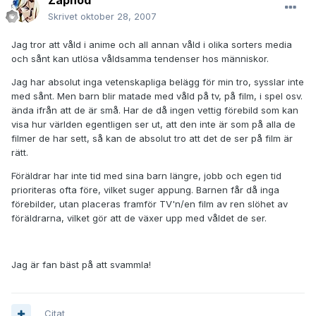
Zaphod
Skrivet
oktober 28, 2007
Jag tror att våld i anime och all annan våld i olika sorters media
och sånt kan utlösa våldsamma tendenser hos människor.
Jag har absolut inga vetenskapliga belägg för min tro, sysslar inte
med sånt. Men barn blir matade med våld på tv, på film, i spel osv.
ända ifrån att de är små. Har de då ingen vettig förebild som kan
visa hur världen egentligen ser ut, att den inte är som på alla de
filmer de har sett, så kan de absolut tro att det de ser på film är
rätt.
Föräldrar har inte tid med sina barn längre, jobb och egen tid
prioriteras ofta före, vilket suger appung. Barnen får då inga
förebilder, utan placeras framför TV'n/en film av ren slöhet av
föräldrarna, vilket gör att de växer upp med våldet de ser.
Jag är fan bäst på att svammla!
Citat