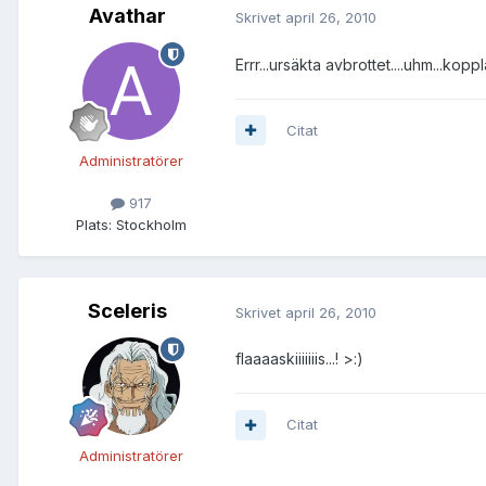
Avathar
Skrivet
april 26, 2010
Errr...ursäkta avbrottet....uhm...kopp
Citat
Administratörer
917
Plats:
Stockholm
Sceleris
Skrivet
april 26, 2010
flaaaaskiiiiiiis...! >:)
Citat
Administratörer