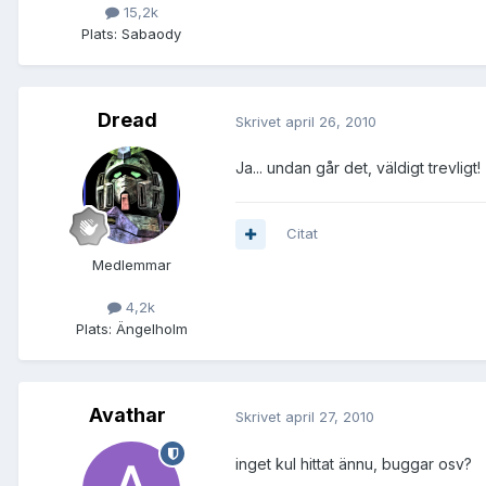
15,2k
Plats:
Sabaody
Dread
Skrivet
april 26, 2010
Ja... undan går det, väldigt trevligt!
Citat
Medlemmar
4,2k
Plats:
Ängelholm
Avathar
Skrivet
april 27, 2010
inget kul hittat ännu, buggar osv?