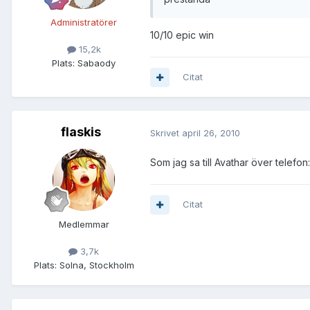
Administratörer
10/10 epic win
15,2k
Plats:
Sabaody
Citat
flaskis
Skrivet
april 26, 2010
Som jag sa till Avathar över telefon
Citat
Medlemmar
3,7k
Plats:
Solna, Stockholm