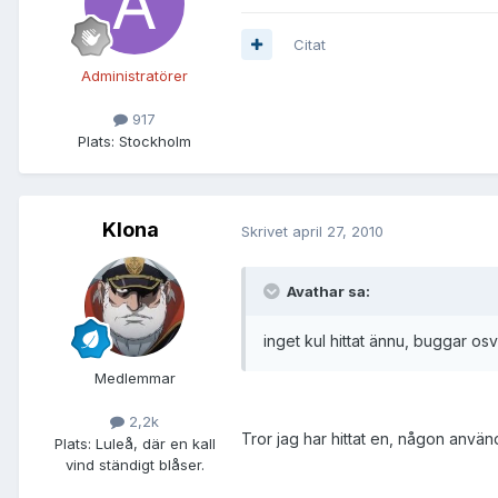
Citat
Administratörer
917
Plats:
Stockholm
Klona
Skrivet
april 27, 2010
Avathar sa:
inget kul hittat ännu, buggar os
Medlemmar
2,2k
Tror jag har hittat en, någon använd
Plats:
Luleå, där en kall
vind ständigt blåser.