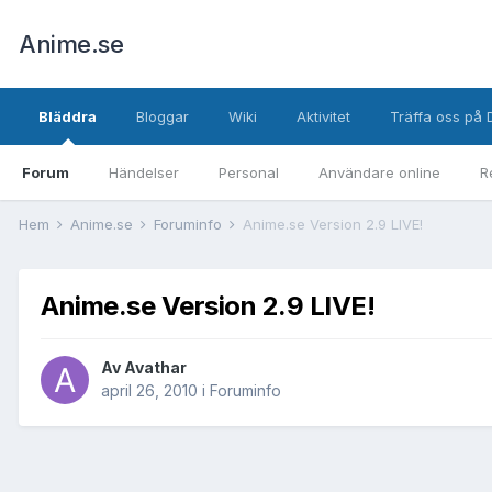
Anime.se
Bläddra
Bloggar
Wiki
Aktivitet
Träffa oss på 
Forum
Händelser
Personal
Användare online
R
Hem
Anime.se
Foruminfo
Anime.se Version 2.9 LIVE!
Anime.se Version 2.9 LIVE!
Av
Avathar
april 26, 2010
i
Foruminfo