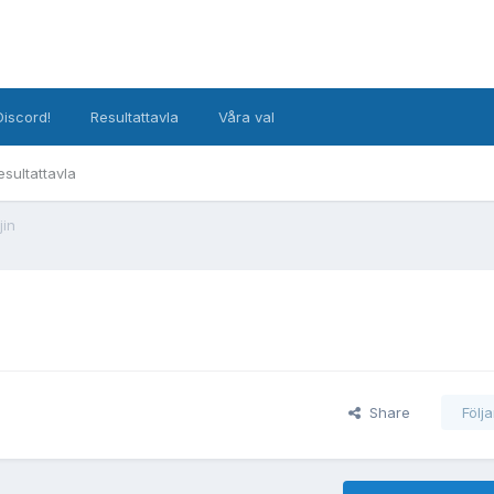
Discord!
Resultattavla
Våra val
esultattavla
jin
Share
Följ