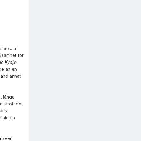
mma som
rksamhet för
no Kyojin
re än en
bland annat
, långa
an utrotade
hans
rmäktiga
å även