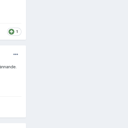
1
pännande.