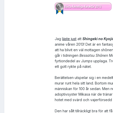
Jag
läste just
att
Shingeki no Kyoji
anime våren 2013! Det är en fantas
att ha blivit en väl mottagen shōn
går i tidningen
Bessatsu Shōnen M
fyrtiondedel av
Jumps
upplaga. Tro
ett gott rykte på nätet.
Berättelsen utspelar sig i en mede
murar runt hela sitt land. Bortom 
människan för 100 år sedan. Men nu
adoptivsyster Mikasa när de tränar 
hotet med svärd och vajerförsedd 
Den har sålt tillräckligt bra för a