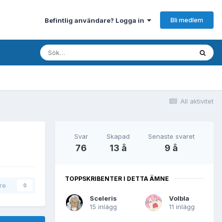
Bli medlem
Befintlig användare? Logga in
All aktivitet
Svar
Skapad
Senaste svaret
76
13 å
9 å
TOPPSKRIBENTER I DETTA ÄMNE
are
0
Sceleris
Volbla
15 inlägg
11 inlägg