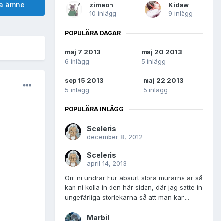
ta ämne
zimeon
Kidaw
10 inlägg
9 inlägg
POPULÄRA DAGAR
maj 7 2013
maj 20 2013
6 inlägg
5 inlägg
sep 15 2013
maj 22 2013
5 inlägg
5 inlägg
POPULÄRA INLÄGG
Sceleris
december 8, 2012
Sceleris
april 14, 2013
Om ni undrar hur absurt stora murarna är så
kan ni kolla in den här sidan, där jag satte in
ungefärliga storlekarna så att man kan...
Marbil