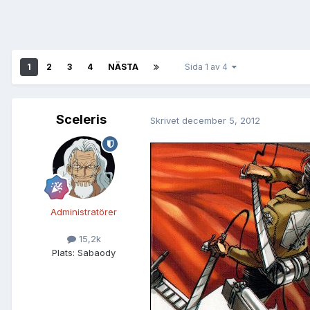
1
2
3
4
NÄSTA
Sida 1 av 4
Sceleris
Skrivet
december 5, 2012
Administratörer
15,2k
Plats:
Sabaody