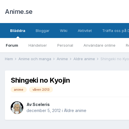
Anime.se
Bläddra
Bloggar
Wiki
Aktivitet
Träffa oss på 
Forum
Händelser
Personal
Användare online
R
Hem
Anime och manga
Anime
Äldre anime
Shingeki no Kyo
Shingeki no Kyojin
anime
våren 2013
Av
Sceleris
december 5, 2012
i
Äldre anime