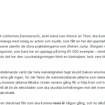
n
(
Jättarnas frammarsch
), även känd som
Attack on Titan
, ska ko
ymanga med inslag av action och mystik, som fått en hel del uppmä
enserie utanför de stora pojktidningarna som
Shōnen Jump
.
Shingeki 
agazine
, som bara har en upplaga på kring 60 000 exemplar – mind
ts det har den i pocketutgivningen blivit en bästsäljare, tack vare 
ltidsliknande värld där hela mänskligheten tagit skydd bakom enorma
murarna går ingen, för där fanns de människoätande jättarna som näst
 kommer jättarna tillbaka. Under seriens gång får vi följa Eren och 
till att bli de elitsoldater som ska skydda befolkningen mot det öve
akrobatik.
tt få en otecknad film som ska komma
nästa år
någon gång, och nu allts