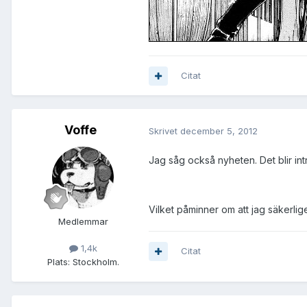
Citat
Voffe
Skrivet
december 5, 2012
Jag såg också nyheten. Det blir int
Vilket påminner om att jag säkerligen
Medlemmar
1,4k
Citat
Plats:
Stockholm.