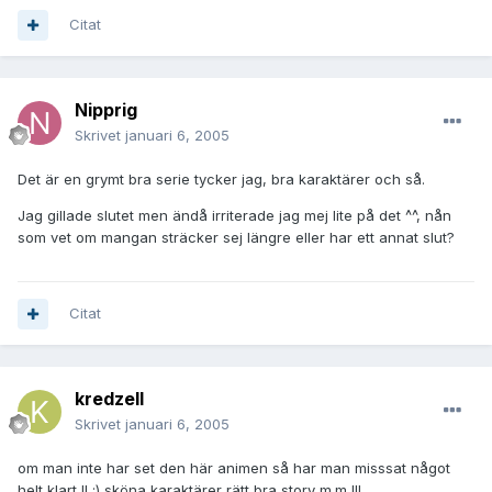
Citat
Nipprig
Skrivet
januari 6, 2005
Det är en grymt bra serie tycker jag, bra karaktärer och så.
Jag gillade slutet men ändå irriterade jag mej lite på det ^^, nån
som vet om mangan sträcker sej längre eller har ett annat slut?
Citat
kredzell
Skrivet
januari 6, 2005
om man inte har set den här animen så har man misssat något
helt klart !! ;) sköna karaktärer rätt bra story m.m !!!