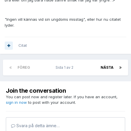
bra eller om jag bara hade sämre smak när jag var yngre. :>
"Ingen vill kännas vid sin ungdoms misstag", eller hur nu citatet
lyder.
Citat
FÖREG
Sida 1 av 2
NÄSTA
Join the conversation
You can post now and register later. If you have an account,
sign in now
to post with your account.
Svara på detta ämne…