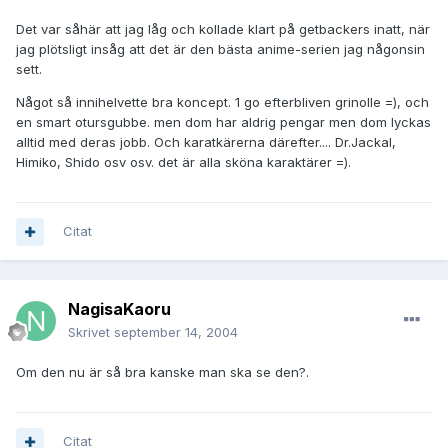
Det var såhär att jag låg och kollade klart på getbackers inatt, när
jag plötsligt insåg att det är den bästa anime-serien jag någonsin
sett.
Något så innihelvette bra koncept. 1 go efterbliven grinolle =), och
en smart otursgubbe. men dom har aldrig pengar men dom lyckas
alltid med deras jobb. Och karatkärerna därefter.... Dr.Jackal,
Himiko, Shido osv osv. det är alla sköna karaktärer =).
Citat
NagisaKaoru
Skrivet
september 14, 2004
Om den nu är så bra kanske man ska se den?.
Citat