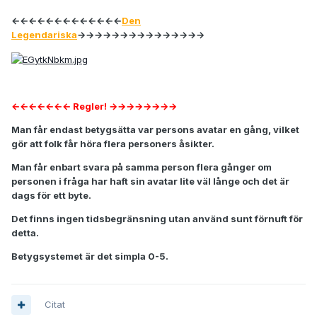
←←←←←←←←←←←←←
Den
Legendariska
→→→→→→→→→→→→→→→
←←←←←←← Regler! →→→→→→→→
Man får endast betygsätta var persons avatar en gång, vilket
gör att folk får höra flera personers åsikter.
Man får enbart svara på samma person flera gånger om
personen i fråga har haft sin avatar lite väl långe och det är
dags för ett byte.
Det finns ingen tidsbegränsning utan använd sunt förnuft för
detta.
Betygsystemet är det simpla 0-5.
Citat